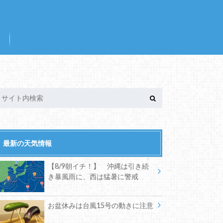
最新の天気情報
【8/9朝イチ！】 沖縄は引き続
き暴風雨に、西は猛暑に警戒
お盆休みは台風15号の動きに注意