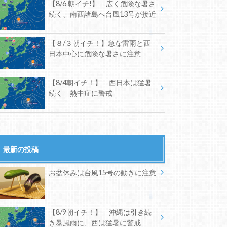
【8/6 朝イチ!】 広く危険な暑さ
続く、南西諸島へ台風13号が接近
【８/３朝イチ！】急な雷雨と西
日本中心に危険な暑さに注意
【8/4朝イチ！】 西日本は猛暑
続く 熱中症に警戒
最新の投稿
お盆休みは台風15号の動きに注意
【8/9朝イチ！】 沖縄は引き続
き暴風雨に、西は猛暑に警戒