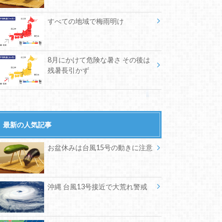
すべての地域で梅雨明け
8月にかけて危険な暑さ その後は
残暑長引かず
最新の人気記事
お盆休みは台風15号の動きに注意
沖縄 台風13号接近で大荒れ警戒