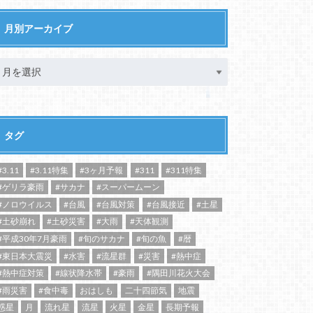
月別アーカイブ
タグ
#3.11
#3.11特集
#3ヶ月予報
#311
#311特集
#ゲリラ豪雨
#サカナ
#スーパームーン
#ノロウイルス
#台風
#台風対策
#台風接近
#土星
#土砂崩れ
#土砂災害
#大雨
#天体観測
#平成30年7月豪雨
#旬のサカナ
#旬の魚
#暦
#東日本大震災
#水害
#流星群
#災害
#熱中症
#熱中症対策
#線状降水帯
#豪雨
#隅田川花火大会
#雨災害
#食中毒
おはしも
二十四節気
地震
惑星
月
流れ星
流星
火星
金星
長期予報