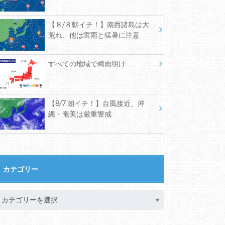
【８/８朝イチ！】南西諸島は大
荒れ、他は雷雨と猛暑に注意
すべての地域で梅雨明け
【8/7 朝イチ！】台風接近、沖
縄・奄美は厳重警戒
カテゴリー