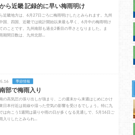
から近畿 記録的に早い梅雨明け
ら近畿地方は、6月27日ごろに梅雨明けしたとみられます。九州
中国、四国、近畿では統計開始以来最も早く、6月中の梅雨明け
てのことです。九州南部も過去2番目の早さとなりました。ま
雨期間日数は、九州北部…
5.16
季節情報
南部で梅雨入り
南の高気圧の張り出しが強まり、この週末から来週はじめにかけ
東日本付近は前線や湿った空気の影響を受けるでしょう。特に九
では向こう1週間は曇りや雨の日が多くなる見通しで、5月16日ご
雨入りしたとみられ…