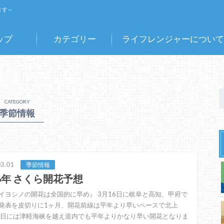
ます～
ップ
カテゴリー
ライフレンジャーについて
CATEGORY
季節情報
3.01
季節情報
26年 さくら開花予想
イヨシノの開花は全国的に早め』 3月16日に岐阜と高知、甲府で
発表を皮切りに1ヶ月、開花前線は平年より早いペースで北上
8日には津軽海峡を越え道内でも平年よりかなり早い開花となりま