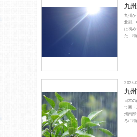
九州
九州か
北部、
は初め
た、梅
2025.0
九州
日本の
て西・
州南部
ろに梅