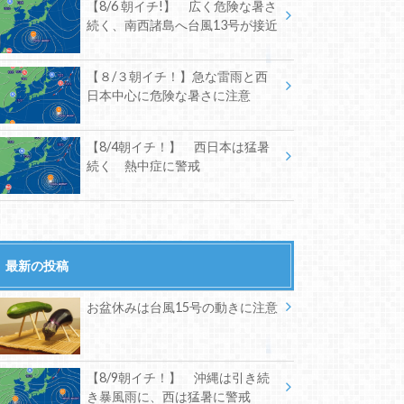
【8/6 朝イチ!】 広く危険な暑さ
続く、南西諸島へ台風13号が接近
【８/３朝イチ！】急な雷雨と西
日本中心に危険な暑さに注意
【8/4朝イチ！】 西日本は猛暑
続く 熱中症に警戒
最新の投稿
お盆休みは台風15号の動きに注意
【8/9朝イチ！】 沖縄は引き続
き暴風雨に、西は猛暑に警戒