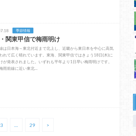
7.18
季節情報
・関東甲信で梅雨明け
線は日本海～東北付近まで北上し、近畿から東日本を中心に高気
われて広く晴れています。東海、関東甲信ではきょう18日(木)に
けが発表されました。いずれも平年より1日早い梅雨明けです。
梅雨前線に近い東北…
3
…
29
>