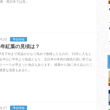
 東・西日本では見…
9.20
季節情報
25年紅葉の見頃は？
9月下旬まで気温がかなり高めで推移したものの、10月に入ると
を中心に平年より低温となり、北日本や本州の標高の高い所では
りペースが早まった地点もあります。 残暑から急に冷え込んだこ
適度な湿度もあるた…
6.27
季節情報