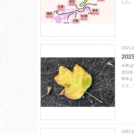
した。
2025.0
20
今年は
北日本
昨年よ
とと、
2025.0