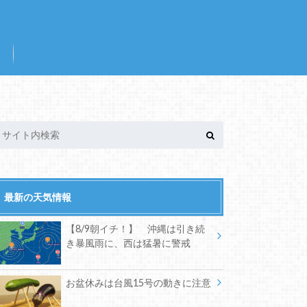
最新の天気情報
【8/9朝イチ！】 沖縄は引き続
き暴風雨に、西は猛暑に警戒
お盆休みは台風15号の動きに注意