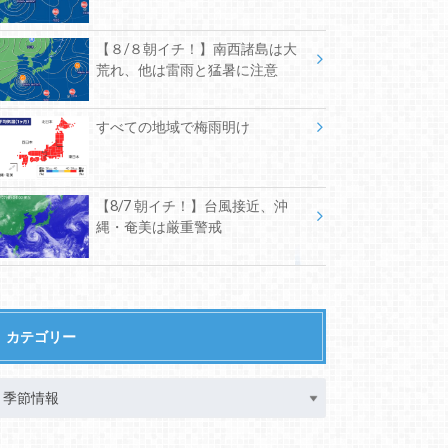
【８/８朝イチ！】南西諸島は大
荒れ、他は雷雨と猛暑に注意
すべての地域で梅雨明け
【8/7 朝イチ！】台風接近、沖
縄・奄美は厳重警戒
カテゴリー