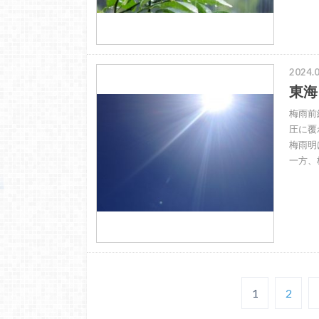
2024.0
東海
梅雨前
圧に覆
梅雨明
一方、
1
2