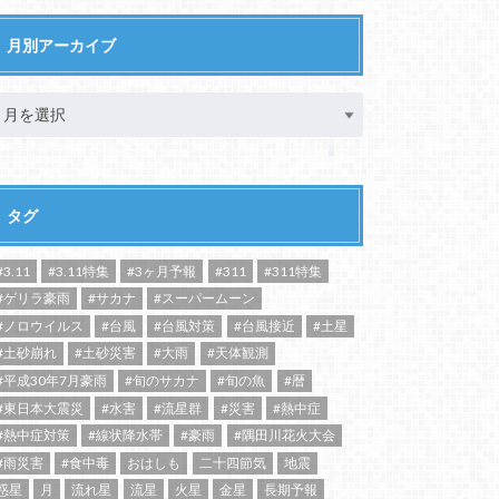
月別アーカイブ
タグ
#3.11
#3.11特集
#3ヶ月予報
#311
#311特集
#ゲリラ豪雨
#サカナ
#スーパームーン
#ノロウイルス
#台風
#台風対策
#台風接近
#土星
#土砂崩れ
#土砂災害
#大雨
#天体観測
#平成30年7月豪雨
#旬のサカナ
#旬の魚
#暦
#東日本大震災
#水害
#流星群
#災害
#熱中症
#熱中症対策
#線状降水帯
#豪雨
#隅田川花火大会
#雨災害
#食中毒
おはしも
二十四節気
地震
惑星
月
流れ星
流星
火星
金星
長期予報