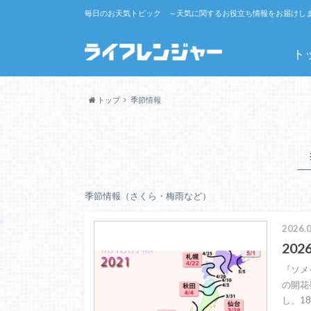
毎日のお天気トピック ～天気に関するお役立ち情報をお届けし
ト
トップ
季節情報
季節情報（さくら・梅雨など）
2026.0
20
『ソメ
の開花
し、1