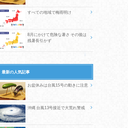
すべての地域で梅雨明け
8月にかけて危険な暑さ その後は
残暑長引かず
最新の人気記事
お盆休みは台風15号の動きに注意
沖縄 台風13号接近で大荒れ警戒