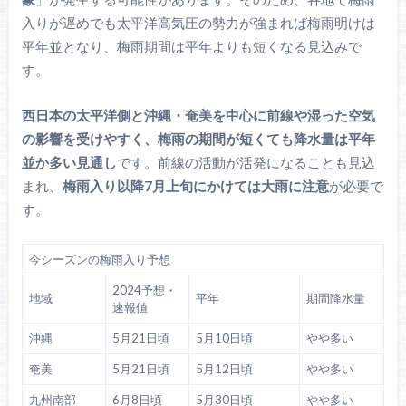
入りが遅めでも太平洋高気圧の勢力が強まれば梅雨明けは
平年並となり、梅雨期間は平年よりも短くなる見込みで
す。
西日本の太平洋側と沖縄・奄美を中心に前線や湿った空気
の影響を受けやすく、梅雨の期間が短くても降水量は平年
並か多い見通し
です。前線の活動が活発になることも見込
まれ、
梅雨入り以降7月上旬にかけては大雨に注意
が必要で
す。
今シーズンの梅雨入り予想
2024予想・
地域
平年
期間降水量
速報値
沖縄
5月21日頃
5月10日頃
やや多い
奄美
5月21日頃
5月12日頃
やや多い
九州南部
6月8日頃
5月30日頃
やや多い