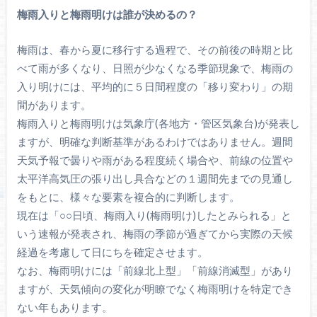
梅雨入りと梅雨明けは誰が決めるの？
梅雨は、春から夏に移行する過程で、その前後の時期と比
べて雨が多くなり、日照が少なくなる季節現象で、梅雨の
入り明けには、平均的に５日間程度の「移り変わり」の期
間があります。
梅雨入りと梅雨明けは気象庁(各地方・管区気象台)が発表し
ますが、明確な判断基準があるわけではありません。週間
天気予報で曇りや雨がある程度続く場合や、前線の位置や
太平洋高気圧の張り出し具合などの１週間先までの見通し
をもとに、様々な要素を複合的に判断します。
現在は「○○日頃、梅雨入り(梅雨明け)したとみられる」と
いう速報が発表され、梅雨の季節が過ぎてから実際の天候
経過を考慮して日にちを確定させます。
なお、梅雨明けには「前線北上型」「前線消滅型」があり
ますが、天気傾向の変化が明瞭でなく梅雨明けを特定でき
ない年もあります。