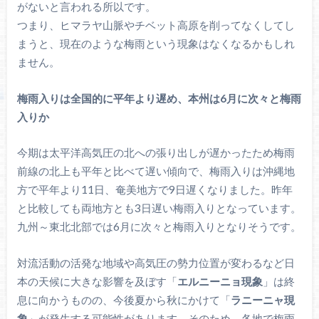
がないと言われる所以です。
つまり、ヒマラヤ山脈やチベット高原を削ってなくしてし
まうと、現在のような梅雨という現象はなくなるかもしれ
ません。
梅雨入りは全国的に平年より遅め、本州は6月に次々と梅雨
入りか
今期は太平洋高気圧の北への張り出しが遅かったため梅雨
前線の北上も平年と比べて遅い傾向で、梅雨入りは沖縄地
方で平年より11日、奄美地方で9日遅くなりました。昨年
と比較しても両地方とも3日遅い梅雨入りとなっています。
九州～東北北部では6月に次々と梅雨入りとなりそうです。
対流活動の活発な地域や高気圧の勢力位置が変わるなど日
本の天候に大きな影響を及ぼす「
エルニーニョ現象
」は終
息に向かうものの、今後夏から秋にかけて「
ラニーニャ現
象
」が発生する可能性があります。そのため、各地で梅雨