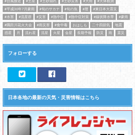
#台風接近
#土星
#土砂崩れ
#土砂災害
#大雨
#天体観測
#平成30年7月豪雨
#旬のサカナ
#旬の魚
#暦
#東日本大震災
#水害
#流星群
#災害
#熱中症
#熱中症対策
#線状降水帯
#豪雨
#隅田川花火大会
#雨災害
#食中毒
おはしも
二十四節気
地震
惑星
月
流れ星
流星
火星
金星
長期予報
防災
雨
震災
フォローする
日本各地の最新の天気・災害情報はこちら