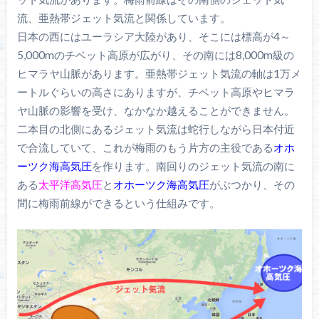
流、亜熱帯ジェット気流と関係しています。
日本の西にはユーラシア大陸があり、そこには標高が4～
5,000mのチベット高原が広がり、その南には8,000m級の
ヒマラヤ山脈があります。亜熱帯ジェット気流の軸は1万メ
ートルぐらいの高さにありますが、チベット高原やヒマラ
ヤ山脈の影響を受け、なかなか越えることができません。
二本目の北側にあるジェット気流は蛇行しながら日本付近
で合流していて、これが梅雨のもう片方の主役である
オホ
ーツク海高気圧
を作ります。南回りのジェット気流の南に
ある
太平洋高気圧
と
オホーツク海高気圧
がぶつかり、その
間に梅雨前線ができるという仕組みです。