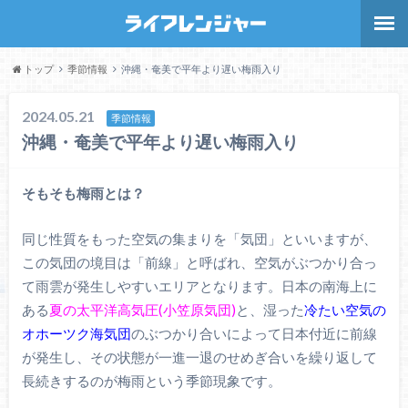
トップ
季節情報
沖縄・奄美で平年より遅い梅雨入り
2024.05.21
季節情報
沖縄・奄美で平年より遅い梅雨入り
そもそも梅雨とは？
同じ性質をもった空気の集まりを「気団」といいますが、
この気団の境目は「前線」と呼ばれ、空気がぶつかり合っ
て雨雲が発生しやすいエリアとなります。日本の南海上に
ある
夏の太平洋高気圧(小笠原気団)
と、湿った
冷たい空気の
オホーツク海気団
のぶつかり合いによって日本付近に前線
が発生し、その状態が一進一退のせめぎ合いを繰り返して
長続きするのが梅雨という季節現象です。