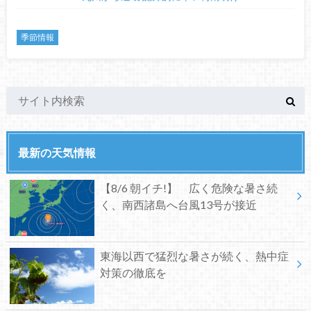
季節情報
最新の天気情報
【8/6 朝イチ!】 広く危険な暑さ続
く、南西諸島へ台風13号が接近
東海以西で猛烈な暑さが続く、熱中症
対策の徹底を