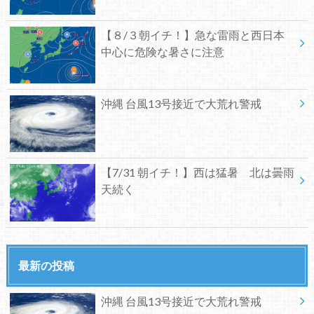
【８/３朝イチ！】急な雷雨と西日本
中心に危険な暑さに注意
沖縄 台風13号接近で大荒れ警戒
【7/31 朝イチ！】西は猛暑 北は曇雨
天続く
最新の投稿
沖縄 台風13号接近で大荒れ警戒