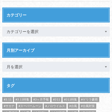
カテゴリー
月別アーカイブ
タグ
#3.11
#3.11特集
#3ヶ月予報
#311
#311特集
#ゲリラ豪雨
#サカナ
#スーパームーン
#ノロウイルス
#台風
#台風対策