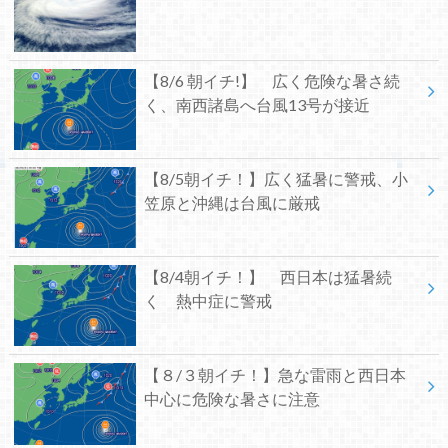
【8/6 朝イチ!】 広く危険な暑さ続
く、南西諸島へ台風13号が接近
【8/5朝イチ！】広く猛暑に警戒、小
笠原と沖縄は台風に厳戒
【8/4朝イチ！】 西日本は猛暑続
く 熱中症に警戒
【８/３朝イチ！】急な雷雨と西日本
中心に危険な暑さに注意