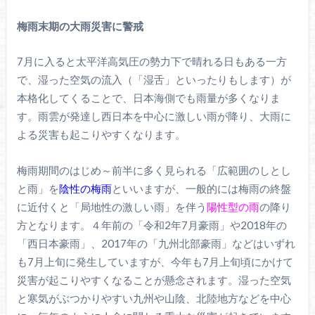
梅雨末期の大雨災害に警戒
7月に入ると太平洋高気圧の勢力下で晴れる日もある一方
で、湿った空気の流入（「湿舌」といったりもします）が
本格化してくることで、日本海側でも雨量が多くなりま
す。雨雲が発達し西日本を中心に激しい雨が降り、大雨に
よる災害も起こりやすくなります。
梅雨期間のはじめ～前半に多く見られる「広範囲のしとし
と雨」を
陰性の梅雨
といいますが、一般的には梅雨の終盤
に近付くと「局地性の激しい雨」を伴う
陽性型の雨
の降り
方となります。４年前の「令和2年7月豪雨」や2018年の
「西日本豪雨」、2017年の「九州北部豪雨」などはいずれ
も7月上旬に発生していますが、今年も7月上旬頃にかけて
災害が起こりやすくなることが懸念されます。湿った空気
と寒気がぶつかりやすい九州や山陰、北陸地方などを中心