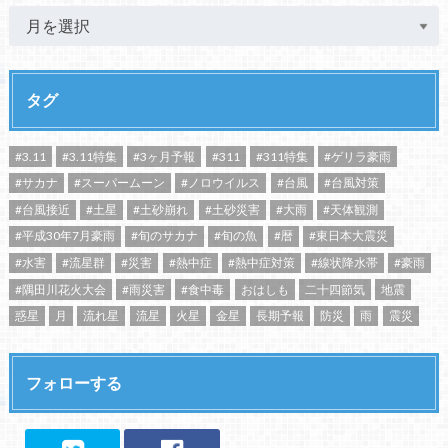
タグ
#3.11
#3.11特集
#3ヶ月予報
#311
#311特集
#ゲリラ豪雨
#サカナ
#スーパームーン
#ノロウイルス
#台風
#台風対策
#台風接近
#土星
#土砂崩れ
#土砂災害
#大雨
#天体観測
#平成30年7月豪雨
#旬のサカナ
#旬の魚
#暦
#東日本大震災
#水害
#流星群
#災害
#熱中症
#熱中症対策
#線状降水帯
#豪雨
#隅田川花火大会
#雨災害
#食中毒
おはしも
二十四節気
地震
惑星
月
流れ星
流星
火星
金星
長期予報
防災
雨
震災
フォローする