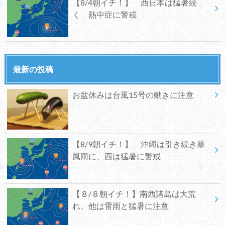
【8/4朝イチ！】 西日本は猛暑続
く 熱中症に警戒
最新の投稿
お盆休みは台風15号の動きに注意
【8/9朝イチ！】 沖縄は引き続き暴
風雨に、西は猛暑に警戒
【８/８朝イチ！】南西諸島は大荒
れ、他は雷雨と猛暑に注意