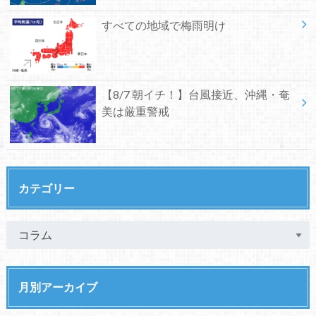
すべての地域で梅雨明け
【8/7 朝イチ！】台風接近、沖縄・奄
美は厳重警戒
カテゴリー
月別アーカイブ