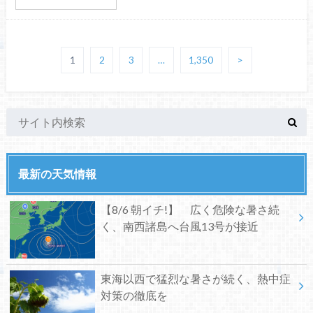
1
2
3
…
1,350
>
最新の天気情報
【8/6 朝イチ!】 広く危険な暑さ続
く、南西諸島へ台風13号が接近
東海以西で猛烈な暑さが続く、熱中症
対策の徹底を