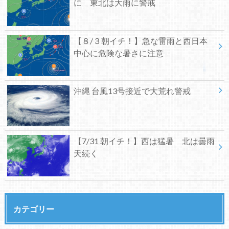
に 東北は大雨に警戒
【８/３朝イチ！】急な雷雨と西日本
中心に危険な暑さに注意
沖縄 台風13号接近で大荒れ警戒
【7/31 朝イチ！】西は猛暑 北は曇雨
天続く
カテゴリー