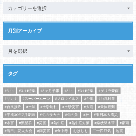
月別アーカイブ
タグ
#3.11
#3.11特集
#3ヶ月予報
#311
#311特集
#ゲリラ豪雨
#サカナ
#スーパームーン
#ノロウイルス
#台風
#台風対策
#台風接近
#土星
#土砂崩れ
#土砂災害
#大雨
#天体観測
#平成30年7月豪雨
#旬のサカナ
#旬の魚
#暦
#東日本大震災
#水害
#流星群
#災害
#熱中症
#熱中症対策
#線状降水帯
#豪雨
#隅田川花火大会
#雨災害
#食中毒
おはしも
二十四節気
地震