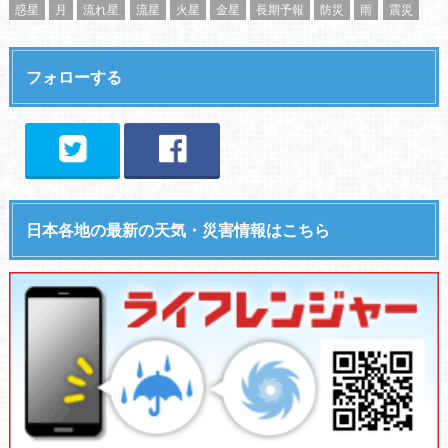
惑星
月
流れ星
流星
火星
金星
長期予報
防災
雨
震災
フォローする
日本各地の最新の天気・災害情報はこちら