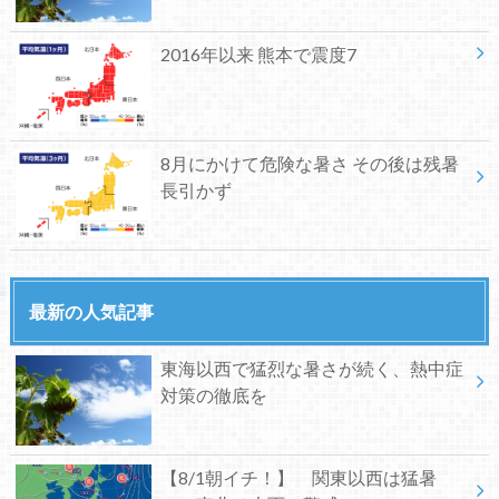
2016年以来 熊本で震度7
8月にかけて危険な暑さ その後は残暑
長引かず
最新の人気記事
東海以西で猛烈な暑さが続く、熱中症
対策の徹底を
【8/1朝イチ！】 関東以西は猛暑