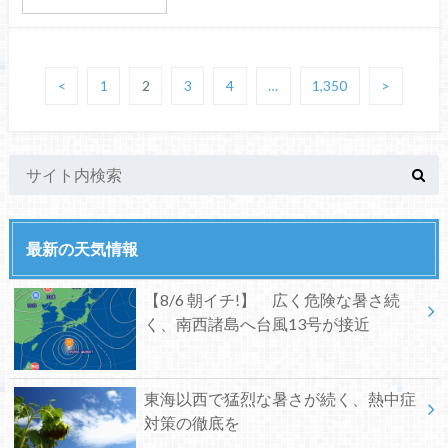
<
1
2
3
4
…
1,350
>
最新の天気情報
【8/6 朝イチ!】 広く危険な暑さ続
く、南西諸島へ台風13号が接近
東海以西で猛烈な暑さが続く、熱中症
対策の徹底を