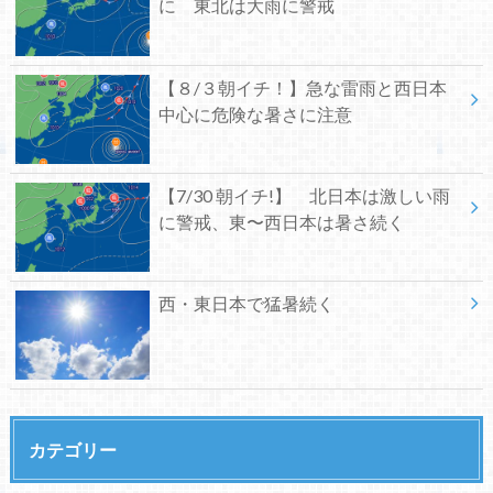
に 東北は大雨に警戒
【８/３朝イチ！】急な雷雨と西日本
中心に危険な暑さに注意
【7/30 朝イチ!】 北日本は激しい雨
に警戒、東〜西日本は暑さ続く
西・東日本で猛暑続く
カテゴリー