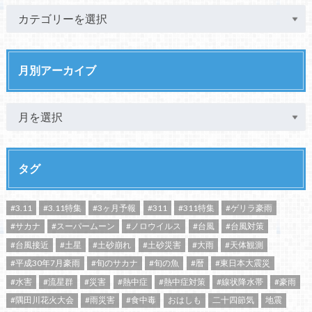
月別アーカイブ
タグ
#3.11
#3.11特集
#3ヶ月予報
#311
#311特集
#ゲリラ豪雨
#サカナ
#スーパームーン
#ノロウイルス
#台風
#台風対策
#台風接近
#土星
#土砂崩れ
#土砂災害
#大雨
#天体観測
#平成30年7月豪雨
#旬のサカナ
#旬の魚
#暦
#東日本大震災
#水害
#流星群
#災害
#熱中症
#熱中症対策
#線状降水帯
#豪雨
#隅田川花火大会
#雨災害
#食中毒
おはしも
二十四節気
地震