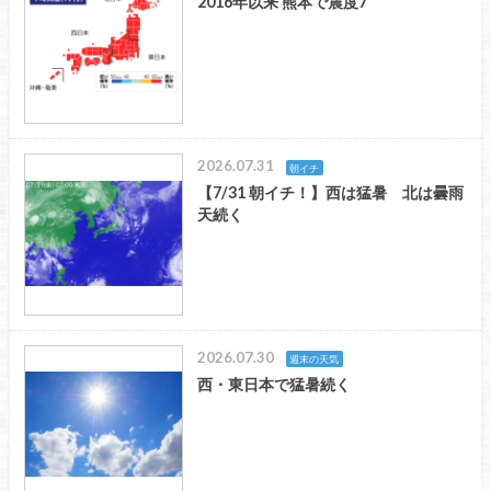
2016年以来 熊本で震度7
2026.07.31
朝イチ
【7/31 朝イチ！】西は猛暑 北は曇雨
天続く
2026.07.30
週末の天気
西・東日本で猛暑続く