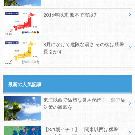
2016年以来 熊本で震度7
8月にかけて危険な暑さ その後は残暑
長引かず
最新の人気記事
東海以西で猛烈な暑さが続く、熱中症
対策の徹底を
【8/1朝イチ！】 関東以西は猛暑