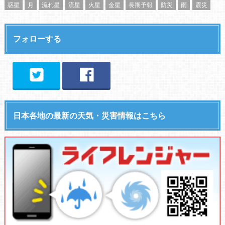
惑星
月
流れ星
流星
火星
金星
長期予報
防災
雨
震災
フォローする
日本各地の最新の天気・災害情報はこちら