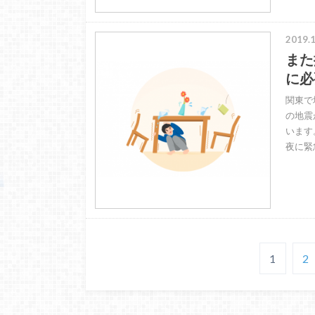
2019.1
また
に必
関東で
の地震
います
夜に緊
1
2