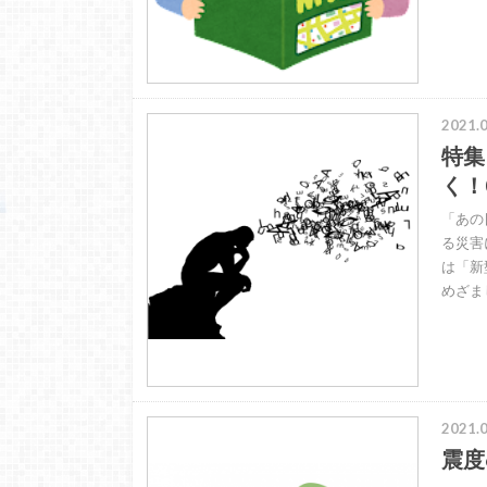
2021.0
特集
く！
「あの
る災害
は「新
めざま
2021.0
震度