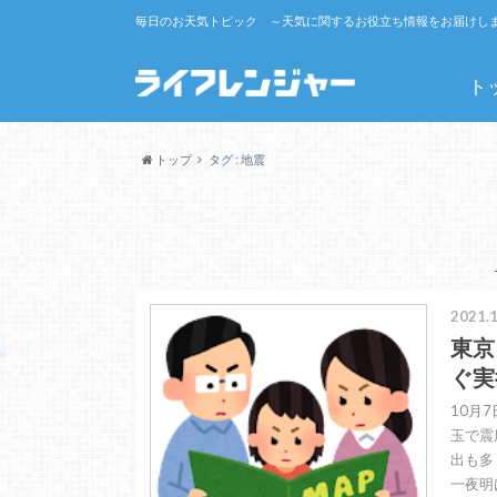
毎日のお天気トピック ～天気に関するお役立ち情報をお届けし
ト
トップ
タグ : 地震
2021.1
東京
ぐ実
10月
玉で震
出も多
一夜明