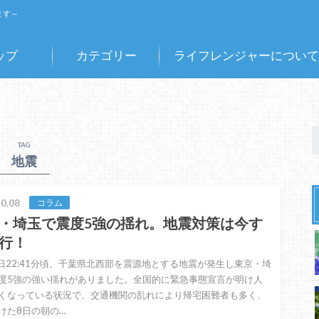
ます～
ップ
カテゴリー
ライフレンジャーについて
TAG
地震
0.08
コラム
・埼玉で震度5強の揺れ。地震対策は今す
行！
7日22:41分頃、千葉県北西部を震源地とする地震が発生し東京・埼
度5強の強い揺れがありました。全国的に緊急事態宣言が明け人
くなっている状況で、交通機関の乱れにより帰宅困難者も多く、
けた8日の朝の…