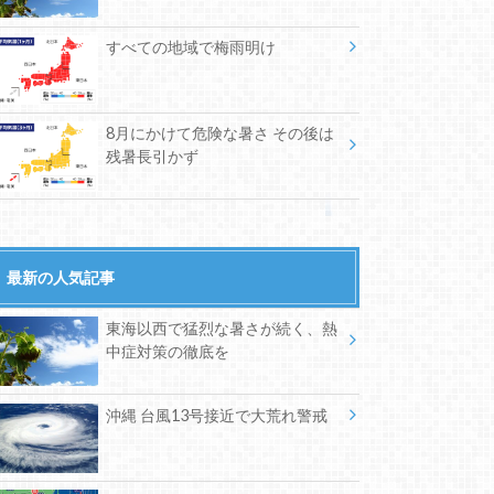
すべての地域で梅雨明け
8月にかけて危険な暑さ その後は
残暑長引かず
最新の人気記事
東海以西で猛烈な暑さが続く、熱
中症対策の徹底を
沖縄 台風13号接近で大荒れ警戒