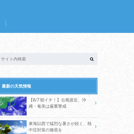
最新の天気情報
【8/7 朝イチ！】台風接近、沖
縄・奄美は厳重警戒
東海以西で猛烈な暑さが続く、熱
中症対策の徹底を