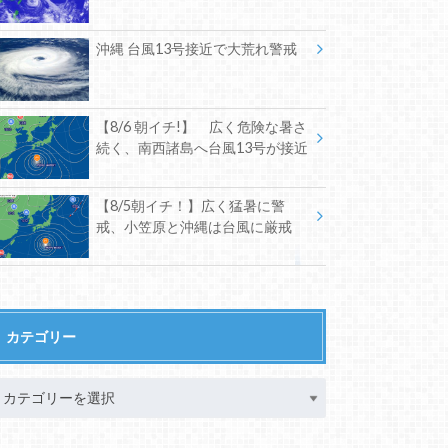
沖縄 台風13号接近で大荒れ警戒
【8/6 朝イチ!】 広く危険な暑さ
続く、南西諸島へ台風13号が接近
【8/5朝イチ！】広く猛暑に警
戒、小笠原と沖縄は台風に厳戒
カテゴリー