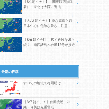
【8/1朝イチ！】 関東以西は猛
暑に 東北は大雨に警戒
【８/３朝イチ！】急な雷雨と西
日本中心に危険な暑さに注意
【8/6 朝イチ!】 広く危険な暑さ
続く、南西諸島へ台風13号が接近
最新の投稿
すべての地域で梅雨明け
【8/7 朝イチ！】台風接近、沖
縄・奄美は厳重警戒