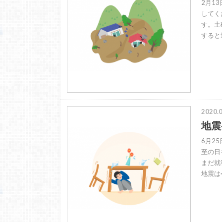
2月1
してく
す。土
すると
2020.0
地震
6月2
至の日
まだ就
地震は