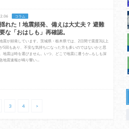
2.06
コラム
揺れた！地震頻発、備えは大丈夫？ 避難
要な「おはしも」再確認。
地震が頻発しています。茨城県・栃木県では、2日間で震度3以上
が5回もあり、不安な気持ちになった方も多いのではないかと思
。地震は時を選びません。いつ、どこで地震に遭うか…もしも深
急地震速報が鳴り響い…
3
4
>