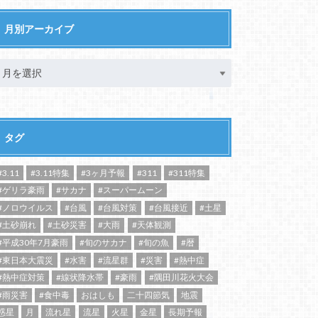
月別アーカイブ
タグ
#3.11
#3.11特集
#3ヶ月予報
#311
#311特集
#ゲリラ豪雨
#サカナ
#スーパームーン
#ノロウイルス
#台風
#台風対策
#台風接近
#土星
#土砂崩れ
#土砂災害
#大雨
#天体観測
#平成30年7月豪雨
#旬のサカナ
#旬の魚
#暦
#東日本大震災
#水害
#流星群
#災害
#熱中症
#熱中症対策
#線状降水帯
#豪雨
#隅田川花火大会
#雨災害
#食中毒
おはしも
二十四節気
地震
惑星
月
流れ星
流星
火星
金星
長期予報