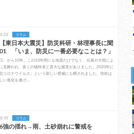
2.22
コラム
【東日本大震災】防災科研・林理事長に聞
01 「いま、防災に一番必要なことは？」
日」から10年。この10年間にも地震だけでなく、台風や大雨によ
に見舞われ、多くの犠牲者と甚大な被害がありました。2020年に
型コロナウイルス」という新しい脅威にも晒されました。技術は
しい進化を遂げ…
2.15
コラム
6強の揺れ→雨、土砂崩れに警戒を