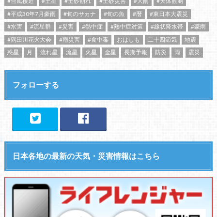
#台風接近
#土星
#土砂崩れ
#土砂災害
#大雨
#天体観測
#平成30年7月豪雨
#旬のサカナ
#旬の魚
#暦
#東日本大震災
#水害
#流星群
#災害
#熱中症
#熱中症対策
#線状降水帯
#豪雨
#隅田川花火大会
#雨災害
#食中毒
おはしも
二十四節気
地震
惑星
月
流れ星
流星
火星
金星
長期予報
防災
雨
震災
フォローする
日本各地の最新の天気・災害情報はこちら