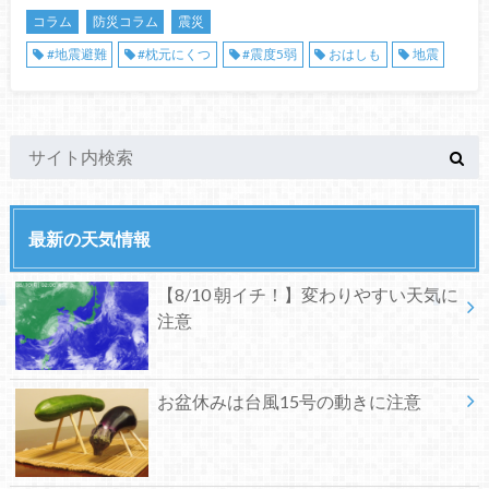
コラム
防災コラム
震災
#地震避難
#枕元にくつ
#震度5弱
おはしも
地震
最新の天気情報
【8/10 朝イチ！】変わりやすい天気に
注意
お盆休みは台風15号の動きに注意