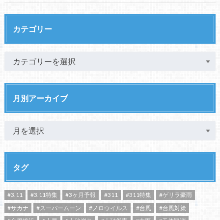
カテゴリー
月別アーカイブ
タグ
#3.11
#3.11特集
#3ヶ月予報
#311
#311特集
#ゲリラ豪雨
#サカナ
#スーパームーン
#ノロウイルス
#台風
#台風対策