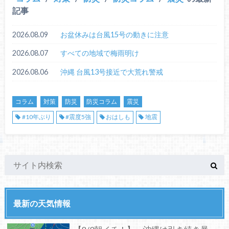
記事
2026.08.09
お盆休みは台風15号の動きに注意
2026.08.07
すべての地域で梅雨明け
2026.08.06
沖縄 台風13号接近で大荒れ警戒
コラム
対策
防災
防災コラム
震災
#10年ぶり
#震度5強
おはしも
地震
最新の天気情報