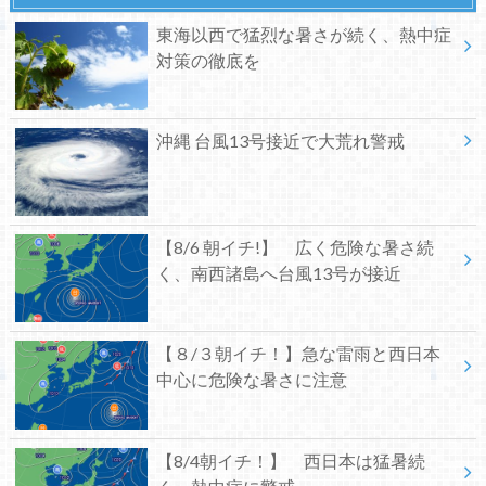
東海以西で猛烈な暑さが続く、熱中症
対策の徹底を
沖縄 台風13号接近で大荒れ警戒
【8/6 朝イチ!】 広く危険な暑さ続
く、南西諸島へ台風13号が接近
【８/３朝イチ！】急な雷雨と西日本
中心に危険な暑さに注意
【8/4朝イチ！】 西日本は猛暑続