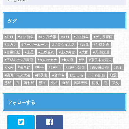
タグ
#3.11
#3.11特集
#3ヶ月予報
#311
#311特集
#ゲリラ豪雨
#サカナ
#スーパームーン
#ノロウイルス
#台風
#台風対策
#台風接近
#土星
#土砂崩れ
#土砂災害
#大雨
#天体観測
#平成30年7月豪雨
#旬のサカナ
#旬の魚
#暦
#東日本大震災
#水害
#流星群
#災害
#熱中症
#熱中症対策
#線状降水帯
#豪雨
#隅田川花火大会
#雨災害
#食中毒
おはしも
二十四節気
地震
惑星
月
流れ星
流星
火星
金星
長期予報
防災
雨
震災
フォローする