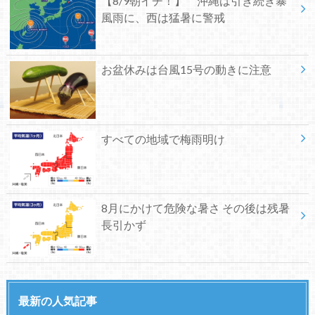
【8/9朝イチ！】 沖縄は引き続き暴
風雨に、西は猛暑に警戒
お盆休みは台風15号の動きに注意
すべての地域で梅雨明け
8月にかけて危険な暑さ その後は残暑
長引かず
最新の人気記事