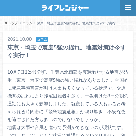
トップ
コラム
東京・埼玉で震度5強の揺れ。地震対策は今すぐ実行！
2021.10.08
コラム
東京・埼玉で震度5強の揺れ。地震対策は今す
ぐ実行！
10月7日22:41分頃、千葉県北西部を震源地とする地震が発
生し東京・埼玉で震度5強の強い揺れがありました。全国的
に緊急事態宣言が明け人出も多くなっている状況で、交通
機関の乱れにより帰宅困難者も多く、一夜明けた8日の朝の
通勤にも大きく影響しました。就寝している人もいると考
えられる時間帯に「緊急地震速報」が鳴り響き、不安な夜
を過ごされた方も多いのではないでしょうか。
地震は大雨や台風と違って予測ができないのが現状です。
いつ、どこで、どんな状況で遭遇するかわかりません。例