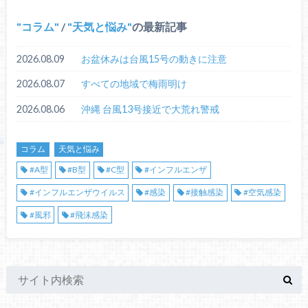
コラム
/
天気と悩み
の最新記事
2026.08.09
お盆休みは台風15号の動きに注意
2026.08.07
すべての地域で梅雨明け
2026.08.06
沖縄 台風13号接近で大荒れ警戒
コラム
天気と悩み
#A型
#B型
#C型
#インフルエンザ
#インフルエンザウイルス
#感染
#接触感染
#空気感染
#風邪
#飛沫感染