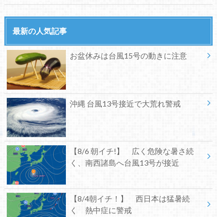
最新の人気記事
お盆休みは台風15号の動きに注意
沖縄 台風13号接近で大荒れ警戒
【8/6 朝イチ!】 広く危険な暑さ続
く、南西諸島へ台風13号が接近
【8/4朝イチ！】 西日本は猛暑続
く 熱中症に警戒