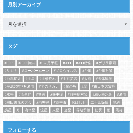
月別アーカイブ
タグ
#3.11
#3.11特集
#3ヶ月予報
#311
#311特集
#ゲリラ豪雨
#サカナ
#スーパームーン
#ノロウイルス
#台風
#台風対策
#台風接近
#土星
#土砂崩れ
#土砂災害
#大雨
#天体観測
#平成30年7月豪雨
#旬のサカナ
#旬の魚
#暦
#東日本大震災
#水害
#流星群
#災害
#熱中症
#熱中症対策
#線状降水帯
#豪雨
#隅田川花火大会
#雨災害
#食中毒
おはしも
二十四節気
地震
惑星
月
流れ星
流星
火星
金星
長期予報
防災
雨
震災
フォローする