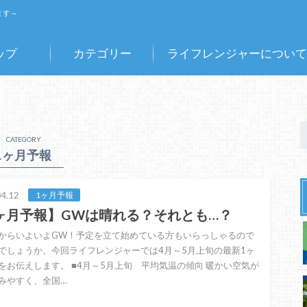
ます～
ップ
カテゴリー
ライフレンジャーについて
CATEGORY
1ヶ月予報
4.12
1ヶ月予報
ヶ月予報】GWは晴れる？それとも…？
からいよいよGW！予定を立て始めている方もいらっしゃるので
でしょうか。今回ライフレンジャーでは4月～5月上旬の最新1ヶ
をお伝えします。 ■4月～5月上旬 平均気温の傾向 暖かい空気が
みやすく、全国…