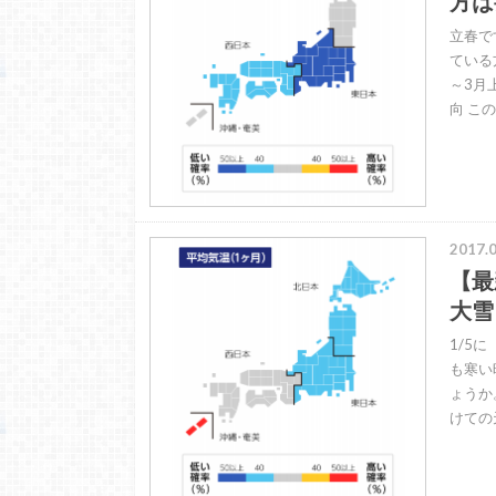
方は
立春で
ている
～3月
向 こ
2017.0
【最
大雪
1/5
も寒い
ょうか
けての