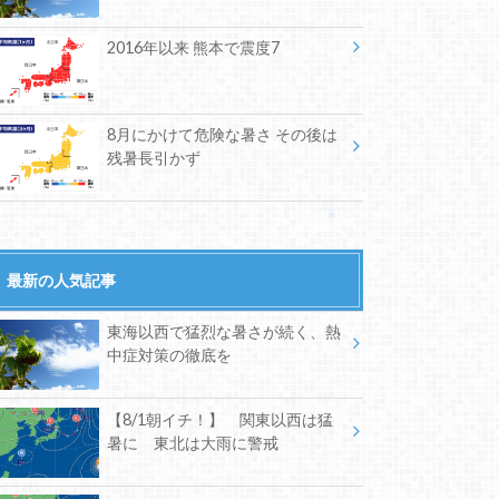
2016年以来 熊本で震度7
8月にかけて危険な暑さ その後は
残暑長引かず
最新の人気記事
東海以西で猛烈な暑さが続く、熱
中症対策の徹底を
【8/1朝イチ！】 関東以西は猛
暑に 東北は大雨に警戒