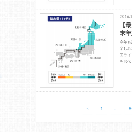
2016.1
【最
末年
今年も
楽しみ
回ライ
をお伝
<
1
…
8