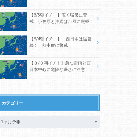
【8/5朝イチ！】広く猛暑に警
戒、小笠原と沖縄は台風に厳戒
【8/4朝イチ！】 西日本は猛暑
続く 熱中症に警戒
【８/３朝イチ！】急な雷雨と西
日本中心に危険な暑さに注意
カテゴリー