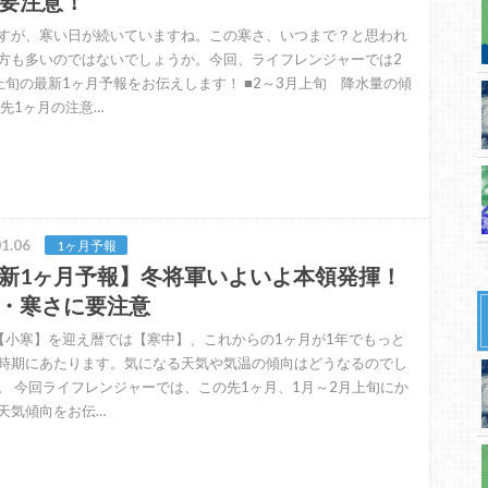
要注意！
すが、寒い日が続いていますね。この寒さ、いつまで？と思われ
方も多いのではないでしょうか。今回、ライフレンジャーでは2
上旬の最新1ヶ月予報をお伝えします！ ■2～3月上旬 降水量の傾
の先1ヶ月の注意…
1.06
1ヶ月予報
新1ヶ月予報】冬将軍いよいよ本領発揮！
・寒さに要注意
に【小寒】を迎え暦では【寒中】、これからの1ヶ月が1年でもっと
時期にあたります。気になる天気や気温の傾向はどうなるのでし
。 今回ライフレンジャーでは、この先1ヶ月、1月～2月上旬にか
天気傾向をお伝…