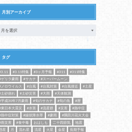
月別アーカイブ
タグ
#3.11
#3.11特集
#3ヶ月予報
#311
#311特集
#ゲリラ豪雨
#サカナ
#スーパームーン
#ノロウイルス
#台風
#台風対策
#台風接近
#土星
#土砂崩れ
#土砂災害
#大雨
#天体観測
#平成30年7月豪雨
#旬のサカナ
#旬の魚
#暦
#東日本大震災
#水害
#流星群
#災害
#熱中症
#熱中症対策
#線状降水帯
#豪雨
#隅田川花火大会
#雨災害
#食中毒
おはしも
二十四節気
地震
惑星
月
流れ星
流星
火星
金星
長期予報