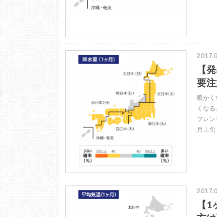
2017.0
【発
要注
暖かく
くなる
フレン
月上旬
2017.0
【1