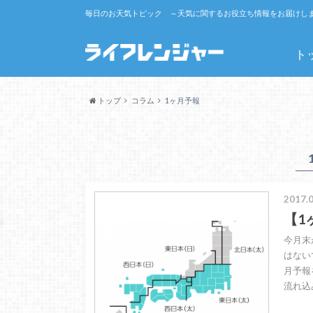
毎日のお天気トピック ～天気に関するお役立ち情報をお届けし
ト
トップ
コラム
1ヶ月予報
2017.0
【1
今月末
はない
月予報
流れ込