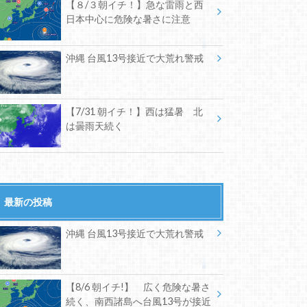
【８/３朝イチ！】急な雷雨と西
日本中心に危険な暑さに注意
沖縄 台風13号接近で大荒れ警戒
【7/31 朝イチ！】西は猛暑 北
は曇雨天続く
最新の投稿
沖縄 台風13号接近で大荒れ警戒
【8/6 朝イチ!】 広く危険な暑さ
続く、南西諸島へ台風13号が接近