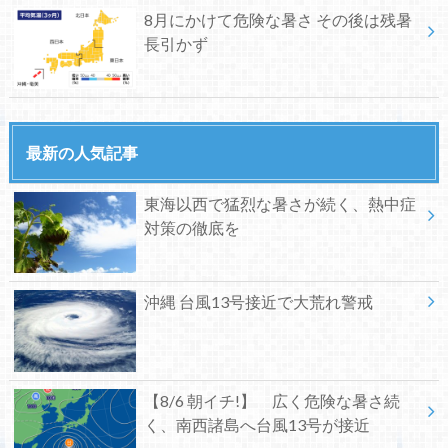
8月にかけて危険な暑さ その後は残暑
長引かず
最新の人気記事
東海以西で猛烈な暑さが続く、熱中症
対策の徹底を
沖縄 台風13号接近で大荒れ警戒
【8/6 朝イチ!】 広く危険な暑さ続
く、南西諸島へ台風13号が接近