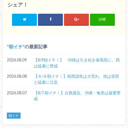
シェア！
LINE
朝イチ
の最新記事
2026.08.09
【8/9朝イチ！】 沖縄は引き続き暴風雨に、西
は猛暑に警戒
2026.08.08
【８/８朝イチ！】南西諸島は大荒れ、他は雷雨
と猛暑に注意
2026.08.07
【8/7 朝イチ！】台風接近、沖縄・奄美は厳重警
戒
朝イチ