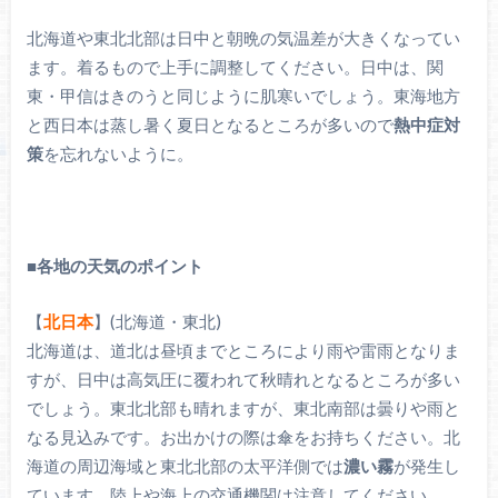
北海道や東北北部は日中と朝晩の気温差が大きくなってい
ます。着るもので上手に調整してください。日中は、関
東・甲信はきのうと同じように肌寒いでしょう。東海地方
と西日本は蒸し暑く夏日となるところが多いので
熱中症対
策
を忘れないように。
■
各地の天気のポイント
【
北日本
】(北海道・東北)
北海道は、道北は昼頃までところにより雨や雷雨となりま
すが、日中は高気圧に覆われて秋晴れとなるところが多い
でしょう。東北北部も晴れますが、東北南部は曇りや雨と
なる見込みです。お出かけの際は傘をお持ちください。北
海道の周辺海域と東北北部の太平洋側では
濃い霧
が発生し
ています。陸上や海上の交通機関は注意してください。