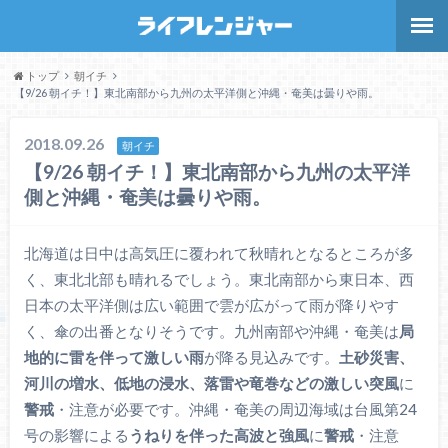
トップ
朝イチ
【9/26 朝イチ！】東北南部から九州の太平洋側と沖縄・奄美は曇りや雨。
2018.09.26
朝イチ
【9/26 朝イチ！】東北南部から九州の太平洋
側と沖縄・奄美は曇りや雨。
北海道は日中は高気圧に覆われて秋晴れとなるところが多
く、東北北部も晴れるでしょう。東北南部から東日本、西
日本の太平洋側は広い範囲で雲が広がって雨が降りやす
く、傘の出番となりそうです。九州南部や沖縄・奄美は
局
地的に雷を伴って激しい雨
が降る見込みです。
土砂災害、
河川の増水、低地の浸水、落雷や竜巻などの激しい突風
に
警戒
・注意が必要です。沖縄・奄美の周辺海域は台風第24
号の影響による
うねりを伴った高波と強風
に
警戒
・注意