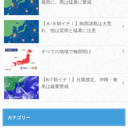
風雨に、西は猛暑に警戒
【８/８朝イチ！】南西諸島は大荒
れ、他は雷雨と猛暑に注意
すべての地域で梅雨明け
【8/7 朝イチ！】台風接近、沖縄・奄
美は厳重警戒
カテゴリー