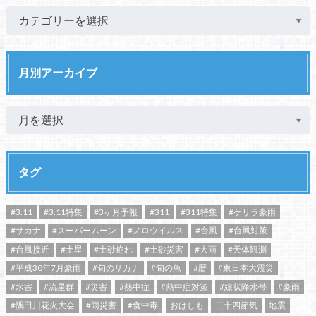
月別アーカイブ
タグ
#3.11
#3.11特集
#3ヶ月予報
#311
#311特集
#ゲリラ豪雨
#サカナ
#スーパームーン
#ノロウイルス
#台風
#台風対策
#台風接近
#土星
#土砂崩れ
#土砂災害
#大雨
#天体観測
#平成30年7月豪雨
#旬のサカナ
#旬の魚
#暦
#東日本大震災
#水害
#流星群
#災害
#熱中症
#熱中症対策
#線状降水帯
#豪雨
#隅田川花火大会
#雨災害
#食中毒
おはしも
二十四節気
地震