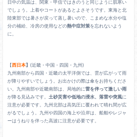
日中の気温は、関東・甲信ではきのうと同じように肌寒い
でしょう。上着やコートがあるとよさそうです。東海と北
陸東部では暑さが戻って蒸し暑いので、こまめな水分や塩
分の補給、冷房の使用などの
熱中症対策
を忘れないよう
に。
【
西日本
】
(近畿・中国・四国・九州)
九州南部から四国・近畿の太平洋側では、雲が広がって雨
が降りやすいでしょう。お出かけの際は傘をお持ちくださ
い。九州南部や近畿南部は、局地的に
雷を伴って激しい雨
が降る見込みです。
土砂災害や低地の浸水、落雷や突風
に
注意が必要です。九州北部は高気圧に覆われて晴れ間が広
がるでしょう。九州や四国の海上や沿岸は、船舶やレジャ
ーはうねりを伴った高波に注意が必要です。