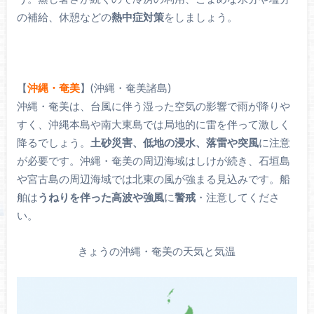
の補給、休憩などの
熱中症対策
をしましょう。
【
沖縄・奄美
】(沖縄・奄美諸島)
沖縄・奄美は、台風に伴う湿った空気の影響で雨が降りや
すく、沖縄本島や南大東島では局地的に雷を伴って激しく
降るでしょう。
土砂災害、低地の浸水、落雷や突風
に注意
が必要です。沖縄・奄美の周辺海域はしけが続き、石垣島
や宮古島の周辺海域では北東の風が強まる見込みです。船
舶は
うねりを伴った高波や強風
に
警戒
・注意してくださ
い。
きょうの沖縄・奄美の天気と気温