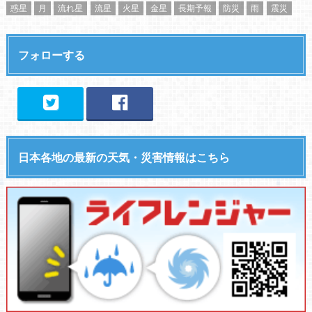
惑星
月
流れ星
流星
火星
金星
長期予報
防災
雨
震災
フォローする
日本各地の最新の天気・災害情報はこちら