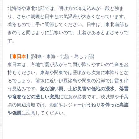
北海道や東北北部では、明け方の冷え込みが一段と強ま
り、さらに朝晩と日中との気温差が大きくなっています。
着るもので上手に調節してください。日中は、東北南部も
きのうと同じように肌寒いので、上着があるとよさそうで
す。
【
東日本
】(関東・東海・北陸・島しょ部)
東日本は、各地で雲が広がって雨が降りやすいので傘をお
持ちください。東海や関東では昼頃から次第に本降りとな
るでしょう。前線に近い伊豆諸島や関東の沿岸では雷を伴
う見込みです。
急な強い雨、土砂災害や低地の浸水、落雷
や竜巻などの激しい突風
に注意が必要です。茨城県や千葉
県の周辺海域では、船舶やレジャーは
うねりを伴った高波
や強風
に注意してください。