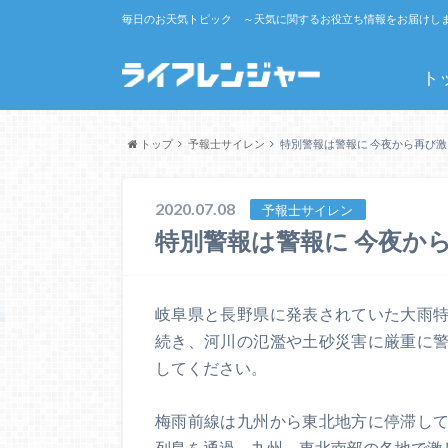
毎日のお天気トピック ～天気に関するお役立ち情報をお届けし
ト
トップ
予報士サイレン
特別警報は警報に 今夜から再び
2020.07.08
予報士サイレン
特別警報は警報に 今夜か
岐阜県と長野県に発表されていた大雨
続き、河川の氾濫や土砂災害に厳重に
してください。
梅雨前線は九州から東北地方に停滞し
列島を通過、九州～東北南部の各地で激