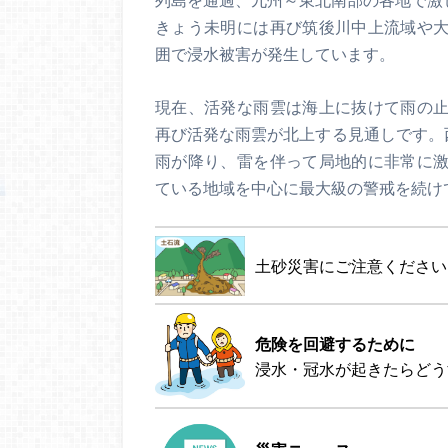
きょう未明には再び筑後川中上流域や
囲で浸水被害が発生しています。
現在、活発な雨雲は海上に抜けて雨の
再び活発な雨雲が北上する見通しです。西
雨が降り、雷を伴って局地的に非常に
ている地域を中心に最大級の警戒を続け
土砂災害にご注意ください
危険を回避するために
浸水・冠水が起きたらどう