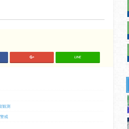
LINE
波観測
に警戒