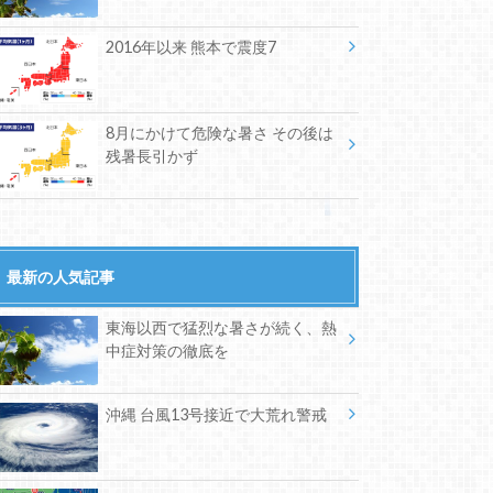
2016年以来 熊本で震度7
8月にかけて危険な暑さ その後は
残暑長引かず
最新の人気記事
東海以西で猛烈な暑さが続く、熱
中症対策の徹底を
沖縄 台風13号接近で大荒れ警戒