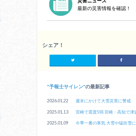
災害ニュース
最新の災害情報を確認！
シェア！
予報士サイレン
の最新記事
2026.01.22
週末にかけて大雪災害に警戒
2025.01.13
宮崎で震度5弱 宮崎・高知で津
2025.01.09
今季一番の寒気 大雪や猛吹雪