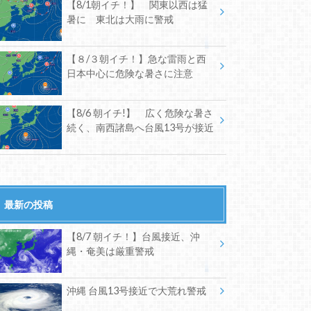
【8/1朝イチ！】 関東以西は猛
暑に 東北は大雨に警戒
【８/３朝イチ！】急な雷雨と西
日本中心に危険な暑さに注意
【8/6 朝イチ!】 広く危険な暑さ
続く、南西諸島へ台風13号が接近
最新の投稿
【8/7 朝イチ！】台風接近、沖
縄・奄美は厳重警戒
沖縄 台風13号接近で大荒れ警戒