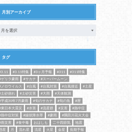
月別アーカイブ
タグ
#3.11
#3.11特集
#3ヶ月予報
#311
#311特集
#ゲリラ豪雨
#サカナ
#スーパームーン
#ノロウイルス
#台風
#台風対策
#台風接近
#土星
#土砂崩れ
#土砂災害
#大雨
#天体観測
#平成30年7月豪雨
#旬のサカナ
#旬の魚
#暦
#東日本大震災
#水害
#流星群
#災害
#熱中症
#熱中症対策
#線状降水帯
#豪雨
#隅田川花火大会
#雨災害
#食中毒
おはしも
二十四節気
地震
惑星
月
流れ星
流星
火星
金星
長期予報