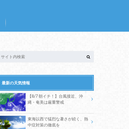
最新の天気情報
【8/7 朝イチ！】台風接近、沖
縄・奄美は厳重警戒
東海以西で猛烈な暑さが続く、熱
中症対策の徹底を