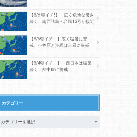
【8/6 朝イチ!】 広く危険な暑さ
続く、南西諸島へ台風13号が接近
【8/5朝イチ！】広く猛暑に警
戒、小笠原と沖縄は台風に厳戒
【8/4朝イチ！】 西日本は猛暑
続く 熱中症に警戒
カテゴリー