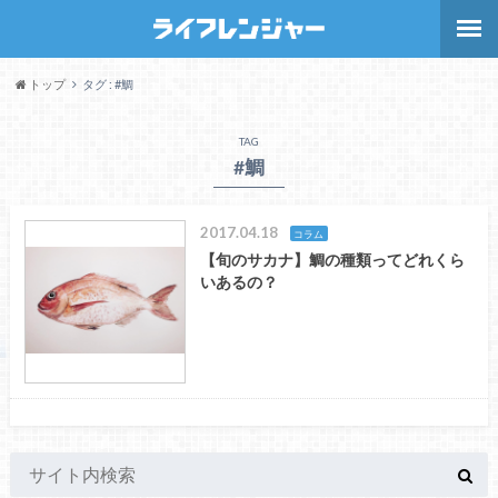
トップ
タグ : #鯛
TAG
#鯛
2017.04.18
コラム
【旬のサカナ】鯛の種類ってどれくら
いあるの？