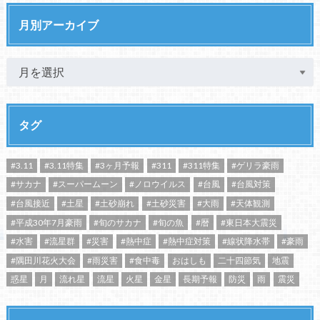
月別アーカイブ
タグ
#3.11
#3.11特集
#3ヶ月予報
#311
#311特集
#ゲリラ豪雨
#サカナ
#スーパームーン
#ノロウイルス
#台風
#台風対策
#台風接近
#土星
#土砂崩れ
#土砂災害
#大雨
#天体観測
#平成30年7月豪雨
#旬のサカナ
#旬の魚
#暦
#東日本大震災
#水害
#流星群
#災害
#熱中症
#熱中症対策
#線状降水帯
#豪雨
#隅田川花火大会
#雨災害
#食中毒
おはしも
二十四節気
地震
惑星
月
流れ星
流星
火星
金星
長期予報
防災
雨
震災