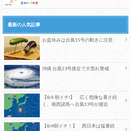
最新の人気記事
お盆休みは台風15号の動きに注意
沖縄 台風13号接近で大荒れ警戒
【8/6 朝イチ!】 広く危険な暑さ続
く、南西諸島へ台風13号が接近
【8/4朝イチ！】 西日本は猛暑続