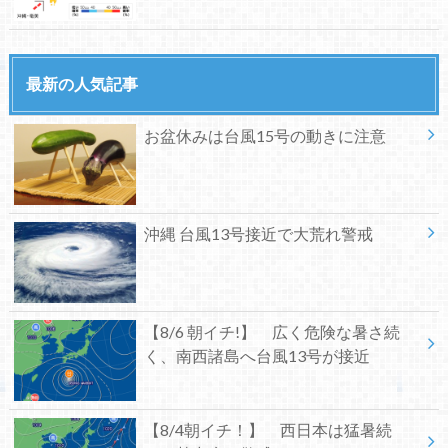
最新の人気記事
お盆休みは台風15号の動きに注意
沖縄 台風13号接近で大荒れ警戒
【8/6 朝イチ!】 広く危険な暑さ続
く、南西諸島へ台風13号が接近
【8/4朝イチ！】 西日本は猛暑続