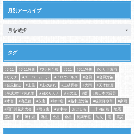
月別アーカイブ
タグ
#3.11
#3.11特集
#3ヶ月予報
#311
#311特集
#ゲリラ豪雨
#サカナ
#スーパームーン
#ノロウイルス
#台風
#台風対策
#台風接近
#土星
#土砂崩れ
#土砂災害
#大雨
#天体観測
#平成30年7月豪雨
#旬のサカナ
#旬の魚
#暦
#東日本大震災
#水害
#流星群
#災害
#熱中症
#熱中症対策
#線状降水帯
#豪雨
#隅田川花火大会
#雨災害
#食中毒
おはしも
二十四節気
地震
惑星
月
流れ星
流星
火星
金星
長期予報
防災
雨
震災