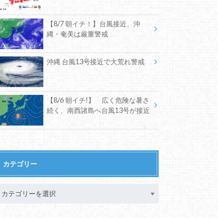
【8/7 朝イチ！】台風接近、沖
縄・奄美は厳重警戒
沖縄 台風13号接近で大荒れ警戒
【8/6 朝イチ!】 広く危険な暑さ
続く、南西諸島へ台風13号が接近
カテゴリー