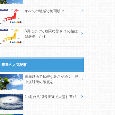
すべての地域で梅雨明け
8月にかけて危険な暑さ その後は
残暑長引かず
最新の人気記事
東海以西で猛烈な暑さが続く、熱
中症対策の徹底を
沖縄 台風13号接近で大荒れ警戒