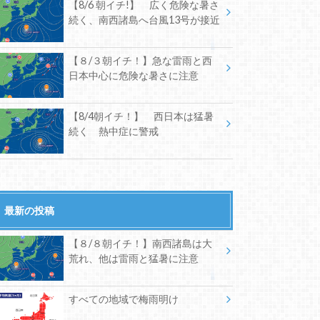
【8/6 朝イチ!】 広く危険な暑さ
続く、南西諸島へ台風13号が接近
【８/３朝イチ！】急な雷雨と西
日本中心に危険な暑さに注意
【8/4朝イチ！】 西日本は猛暑
続く 熱中症に警戒
最新の投稿
【８/８朝イチ！】南西諸島は大
荒れ、他は雷雨と猛暑に注意
すべての地域で梅雨明け