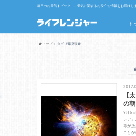
毎日のお天気トピック ～天気に関するお役立ち情報をお届けし
ト
トップ
タグ : #爆発現象
2017.0
【太
の朝
9月6
レア」
等が放
ことが