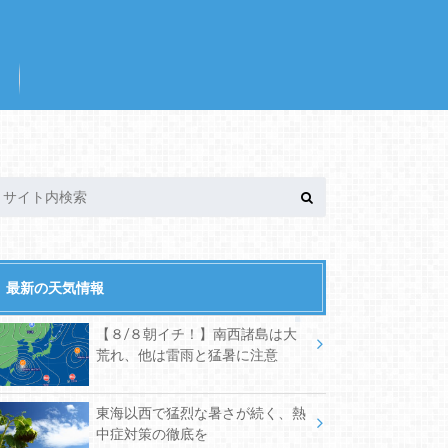
最新の天気情報
【８/８朝イチ！】南西諸島は大
荒れ、他は雷雨と猛暑に注意
東海以西で猛烈な暑さが続く、熱
中症対策の徹底を