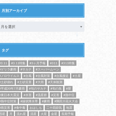
月別アーカイブ
タグ
#3.11
#3.11特集
#3ヶ月予報
#311
#311特集
#ゲリラ豪雨
#サカナ
#スーパームーン
#ノロウイルス
#台風
#台風対策
#台風接近
#土星
#土砂崩れ
#土砂災害
#大雨
#天体観測
#平成30年7月豪雨
#旬のサカナ
#旬の魚
#暦
#東日本大震災
#水害
#流星群
#災害
#熱中症
#熱中症対策
#線状降水帯
#豪雨
#隅田川花火大会
#雨災害
#食中毒
おはしも
二十四節気
地震
惑星
月
流れ星
流星
火星
金星
長期予報