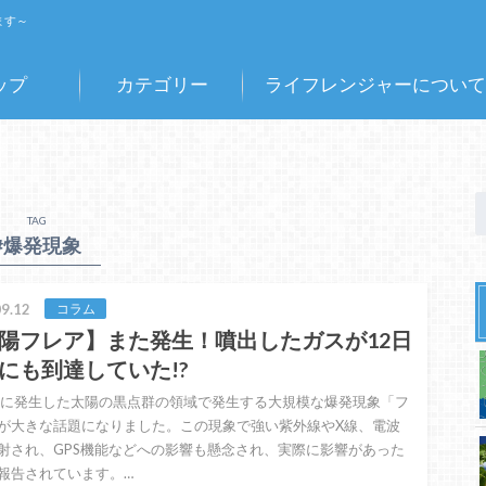
ます～
ップ
カテゴリー
ライフレンジャーについて
TAG
#爆発現象
9.12
コラム
陽フレア】また発生！噴出したガスが12日
にも到達していた!?
日に発生した太陽の黒点群の領域で発生する大規模な爆発現象「フ
が大きな話題になりました。この現象で強い紫外線やX線、電波
射され、GPS機能などへの影響も懸念され、実際に影響があった
報告されています。…