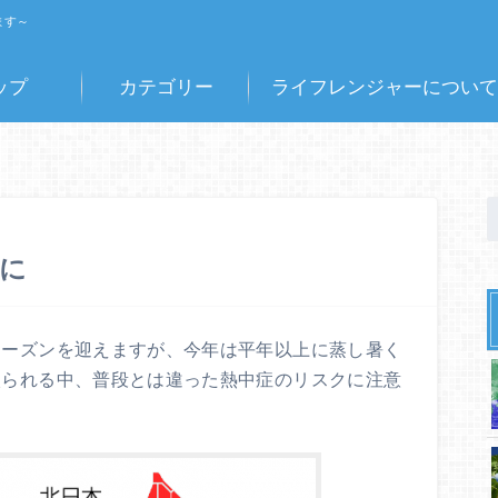
ます～
ップ
カテゴリー
ライフレンジャーについて
に
シーズンを迎えますが、今年は平年以上に蒸し暑く
入られる中、普段とは違った熱中症のリスクに注意