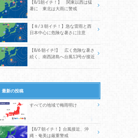
【8/1朝イチ！】 関東以西は猛
暑に 東北は大雨に警戒
【８/３朝イチ！】急な雷雨と西
日本中心に危険な暑さに注意
【8/6 朝イチ!】 広く危険な暑さ
続く、南西諸島へ台風13号が接近
最新の投稿
すべての地域で梅雨明け
【8/7 朝イチ！】台風接近、沖
縄・奄美は厳重警戒