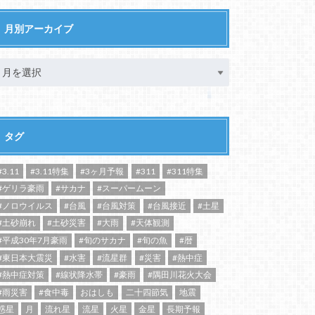
月別アーカイブ
タグ
#3.11
#3.11特集
#3ヶ月予報
#311
#311特集
#ゲリラ豪雨
#サカナ
#スーパームーン
#ノロウイルス
#台風
#台風対策
#台風接近
#土星
#土砂崩れ
#土砂災害
#大雨
#天体観測
#平成30年7月豪雨
#旬のサカナ
#旬の魚
#暦
#東日本大震災
#水害
#流星群
#災害
#熱中症
#熱中症対策
#線状降水帯
#豪雨
#隅田川花火大会
#雨災害
#食中毒
おはしも
二十四節気
地震
惑星
月
流れ星
流星
火星
金星
長期予報