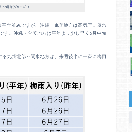
の傾向(6/6～7/5)
ぼ平年並みですが、沖縄・奄美地方は高気圧に覆わ
です。沖縄・奄美地方は平年より少し早く6月中旬
りする九州北部～関東地方は、来週後半に一斉に梅雨