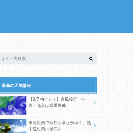
最新の天気情報
【8/7 朝イチ！】台風接近、沖
縄・奄美は厳重警戒
東海以西で猛烈な暑さが続く、熱
中症対策の徹底を