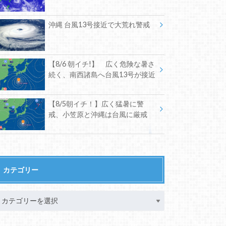
沖縄 台風13号接近で大荒れ警戒
【8/6 朝イチ!】 広く危険な暑さ
続く、南西諸島へ台風13号が接近
【8/5朝イチ！】広く猛暑に警
戒、小笠原と沖縄は台風に厳戒
カテゴリー