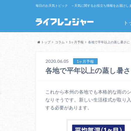
毎日のお天気トピック ～天気に関するお役立ち情報をお届けし
ト
トップ
コラム
1ヶ月予報
各地で平年以上の蒸し暑さに
2020.06.05
1ヶ月予報
各地で平年以上の蒸し暑さ
これから本州の各地でも本格的な雨の
なりそうです。新しい生活様式が取り
する必要があります。