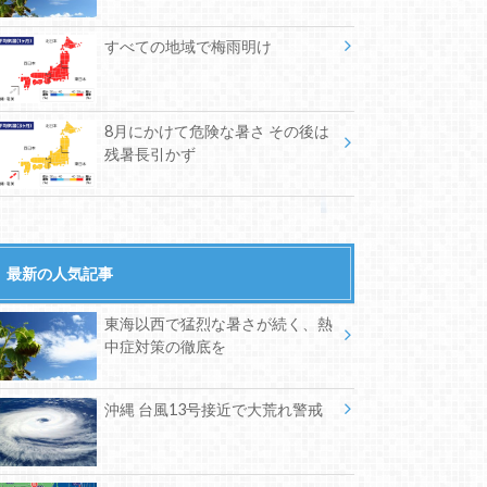
すべての地域で梅雨明け
8月にかけて危険な暑さ その後は
残暑長引かず
最新の人気記事
東海以西で猛烈な暑さが続く、熱
中症対策の徹底を
沖縄 台風13号接近で大荒れ警戒