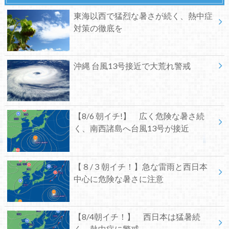
東海以西で猛烈な暑さが続く、熱中症
対策の徹底を
沖縄 台風13号接近で大荒れ警戒
【8/6 朝イチ!】 広く危険な暑さ続
く、南西諸島へ台風13号が接近
【８/３朝イチ！】急な雷雨と西日本
中心に危険な暑さに注意
【8/4朝イチ！】 西日本は猛暑続
く 熱中症に警戒