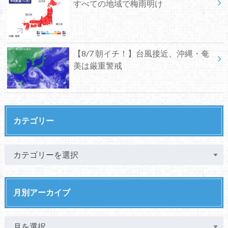
すべての地域で梅雨明け
【8/7 朝イチ！】台風接近、沖縄・奄
美は厳重警戒
カテゴリー
月別アーカイブ