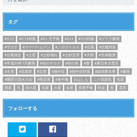
タグ
#3.11
#3.11特集
#3ヶ月予報
#311
#311特集
#ゲリラ豪雨
#サカナ
#スーパームーン
#ノロウイルス
#台風
#台風対策
#台風接近
#土星
#土砂崩れ
#土砂災害
#大雨
#天体観測
#平成30年7月豪雨
#旬のサカナ
#旬の魚
#暦
#東日本大震災
#水害
#流星群
#災害
#熱中症
#熱中症対策
#線状降水帯
#豪雨
#隅田川花火大会
#雨災害
#食中毒
おはしも
二十四節気
地震
惑星
月
流れ星
流星
火星
金星
長期予報
防災
雨
震災
フォローする