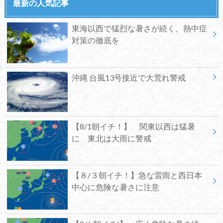
最新の人気記事
東海以西で猛烈な暑さが続く、熱中症
対策の徹底を
沖縄 台風13号接近で大荒れ警戒
【8/1朝イチ！】 関東以西は猛暑
に 東北は大雨に警戒
【８/３朝イチ！】急な雷雨と西日本
中心に危険な暑さに注意