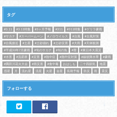
タグ
#3.11
#3.11特集
#3ヶ月予報
#311
#311特集
#ゲリラ豪雨
#サカナ
#スーパームーン
#ノロウイルス
#台風
#台風対策
#台風接近
#土星
#土砂崩れ
#土砂災害
#大雨
#天体観測
#平成30年7月豪雨
#旬のサカナ
#旬の魚
#暦
#東日本大震災
#水害
#流星群
#災害
#熱中症
#熱中症対策
#線状降水帯
#豪雨
#隅田川花火大会
#雨災害
#食中毒
おはしも
二十四節気
地震
惑星
月
流れ星
流星
火星
金星
長期予報
防災
雨
震災
フォローする