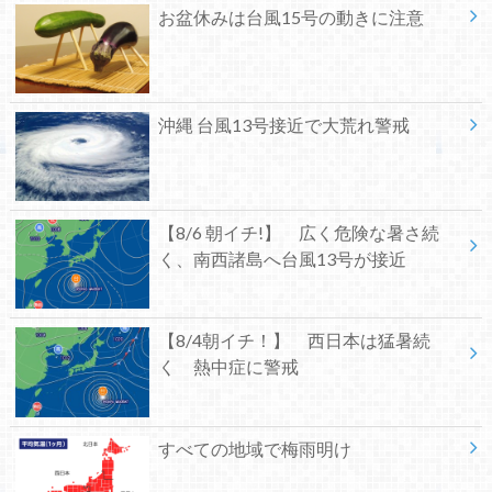
お盆休みは台風15号の動きに注意
沖縄 台風13号接近で大荒れ警戒
【8/6 朝イチ!】 広く危険な暑さ続
く、南西諸島へ台風13号が接近
【8/4朝イチ！】 西日本は猛暑続
く 熱中症に警戒
すべての地域で梅雨明け