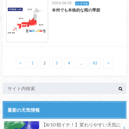
2026.06.05
1ヶ月予報
本州でも本格的な雨の季節
<
1
2
3
4
…
83
>
最新の天気情報
【8/10 朝イチ！】変わりやすい天気に