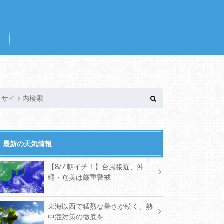
最新の天気情報
【8/7 朝イチ！】台風接近、沖
縄・奄美は厳重警戒
東海以西で猛烈な暑さが続く、熱
中症対策の徹底を