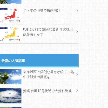
すべての地域で梅雨明け
8月にかけて危険な暑さ その後は
残暑長引かず
最新の人気記事
東海以西で猛烈な暑さが続く、熱
中症対策の徹底を
沖縄 台風13号接近で大荒れ警戒