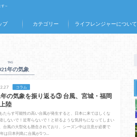
ます～
ップ
カテゴリー
ライフレンジャーについて
TAG
2021年の気象
2.27
コラム
21年の気象を振り返る③ 台風、宮城・福岡
上陸
もたらす可能性の高い台風が発生すると、日本に来てほしくな
陸しないで！近寄らないで！と祈るような気持ちになってしまい
、台風の大型化も懸念されており、シーズン中は注意が必要で
昨年は日本列島に台風が1つ…