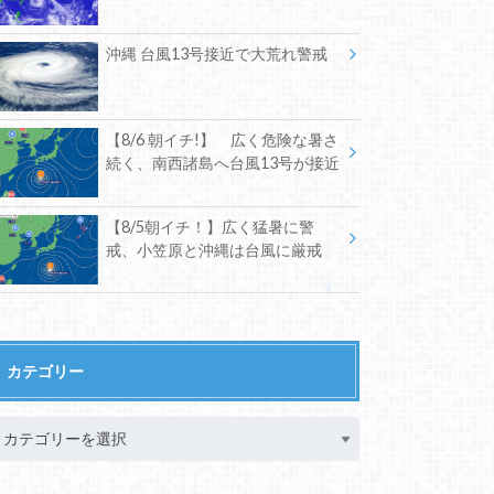
沖縄 台風13号接近で大荒れ警戒
【8/6 朝イチ!】 広く危険な暑さ
続く、南西諸島へ台風13号が接近
【8/5朝イチ！】広く猛暑に警
戒、小笠原と沖縄は台風に厳戒
カテゴリー