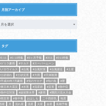
月別アーカイブ
タグ
#3.11
#3.11特集
#3ヶ月予報
#311
#311特集
#ゲリラ豪雨
#サカナ
#スーパームーン
#ノロウイルス
#台風
#台風対策
#台風接近
#土星
#土砂崩れ
#土砂災害
#大雨
#天体観測
#平成30年7月豪雨
#旬のサカナ
#旬の魚
#暦
#東日本大震災
#水害
#流星群
#災害
#熱中症
#熱中症対策
#線状降水帯
#豪雨
#隅田川花火大会
#雨災害
#食中毒
おはしも
二十四節気
地震
惑星
月
流れ星
流星
火星
金星
長期予報