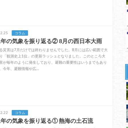
2.25
コラム
21年の気象を振り返る② 8月の西日本大雨
る災害は7月だけでは終わりませんでした。8月には広い範囲で大
り「観測史上1位」の更新ラッシュとなりました。このところ大
害が毎年のように発生しており、避難の重要性はいうまでもあり
。今年、避難情報や広…
2.22
コラム
21年の気象を振り返る① 熱海の土石流