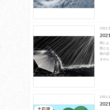
2021.1
20
雨によ
雨とな
雨の災
ません
2021.1
20