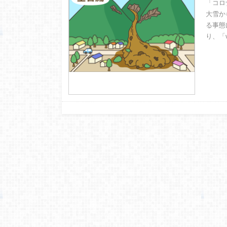
「コロ
大雪か
る事態
り、「w