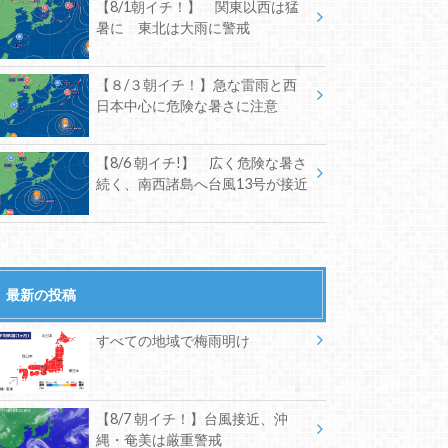
【8/1朝イチ！】 関東以西は猛
暑に 東北は大雨に警戒
【８/３朝イチ！】急な雷雨と西
日本中心に危険な暑さに注意
【8/6 朝イチ!】 広く危険な暑さ
続く、南西諸島へ台風13号が接近
最新の投稿
すべての地域で梅雨明け
【8/7 朝イチ！】台風接近、沖
縄・奄美は厳重警戒