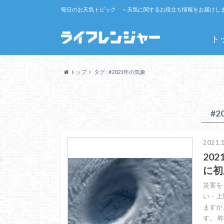
毎日のお天気トピック ～天気に関するお役立ち情報をお届けし
ト
トップ
タグ : #2021年の気象
#
2021.1
20
に初
災害を
い・上
ますが
す。 