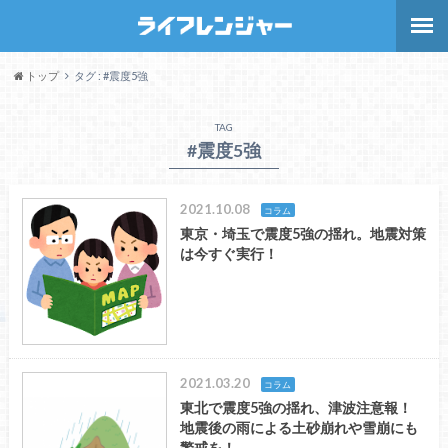
トップ
タグ : #震度5強
TAG
#震度5強
2021.10.08
コラム
東京・埼玉で震度5強の揺れ。地震対策
は今すぐ実行！
2021.03.20
コラム
東北で震度5強の揺れ、津波注意報！
地震後の雨による土砂崩れや雪崩にも
警戒を！