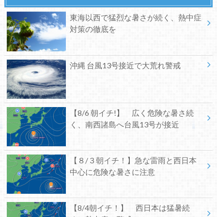
東海以西で猛烈な暑さが続く、熱中症
対策の徹底を
沖縄 台風13号接近で大荒れ警戒
【8/6 朝イチ!】 広く危険な暑さ続
く、南西諸島へ台風13号が接近
【８/３朝イチ！】急な雷雨と西日本
中心に危険な暑さに注意
【8/4朝イチ！】 西日本は猛暑続