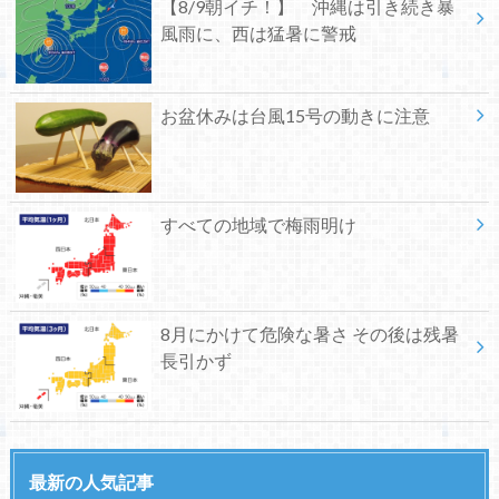
【8/9朝イチ！】 沖縄は引き続き暴
風雨に、西は猛暑に警戒
お盆休みは台風15号の動きに注意
すべての地域で梅雨明け
8月にかけて危険な暑さ その後は残暑
長引かず
最新の人気記事