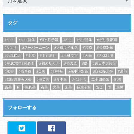
タグ
#3.11
#3.11特集
#3ヶ月予報
#311
#311特集
#ゲリラ豪雨
#サカナ
#スーパームーン
#ノロウイルス
#台風
#台風対策
#台風接近
#土星
#土砂崩れ
#土砂災害
#大雨
#天体観測
#平成30年7月豪雨
#旬のサカナ
#旬の魚
#暦
#東日本大震災
#水害
#流星群
#災害
#熱中症
#熱中症対策
#線状降水帯
#豪雨
#隅田川花火大会
#雨災害
#食中毒
おはしも
二十四節気
地震
惑星
月
流れ星
流星
火星
金星
長期予報
防災
雨
震災
フォローする