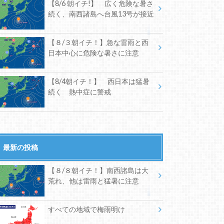
【8/6 朝イチ!】 広く危険な暑さ
続く、南西諸島へ台風13号が接近
【８/３朝イチ！】急な雷雨と西
日本中心に危険な暑さに注意
【8/4朝イチ！】 西日本は猛暑
続く 熱中症に警戒
最新の投稿
【８/８朝イチ！】南西諸島は大
荒れ、他は雷雨と猛暑に注意
すべての地域で梅雨明け