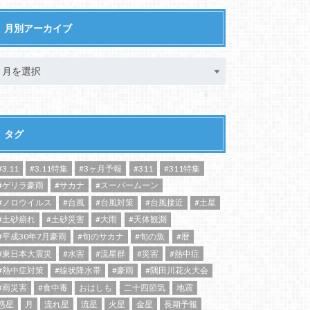
月別アーカイブ
タグ
#3.11
#3.11特集
#3ヶ月予報
#311
#311特集
#ゲリラ豪雨
#サカナ
#スーパームーン
#ノロウイルス
#台風
#台風対策
#台風接近
#土星
#土砂崩れ
#土砂災害
#大雨
#天体観測
#平成30年7月豪雨
#旬のサカナ
#旬の魚
#暦
#東日本大震災
#水害
#流星群
#災害
#熱中症
#熱中症対策
#線状降水帯
#豪雨
#隅田川花火大会
#雨災害
#食中毒
おはしも
二十四節気
地震
惑星
月
流れ星
流星
火星
金星
長期予報