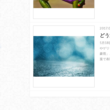
2017.0
どう
5月1
やゲリ
豪雨」
葉で表