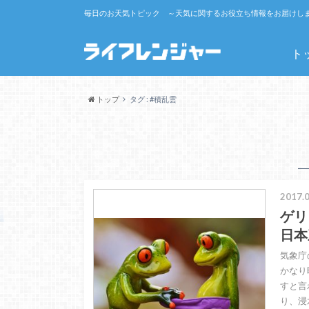
毎日のお天気トピック ～天気に関するお役立ち情報をお届けし
ト
トップ
タグ : #積乱雲
2017.0
ゲリ
日本
気象庁
かなり
すと言
り、浸