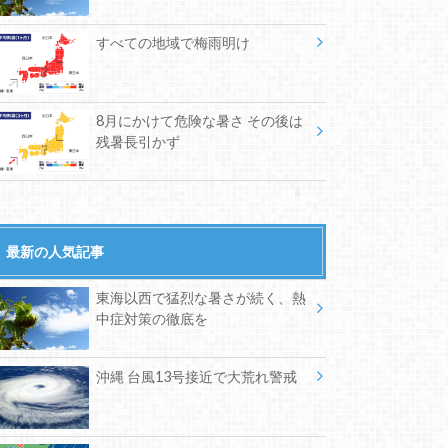
すべての地域で梅雨明け
8月にかけて危険な暑さ その後は
残暑長引かず
最新の人気記事
東海以西で猛烈な暑さが続く、熱
中症対策の徹底を
沖縄 台風13号接近で大荒れ警戒