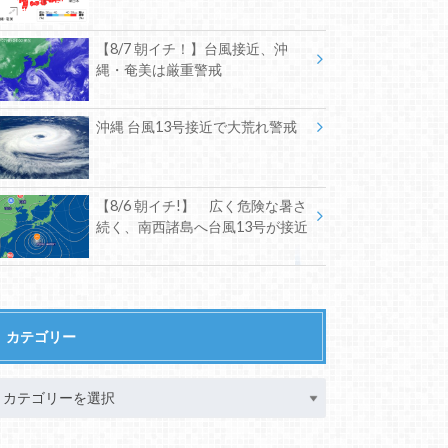
【8/7 朝イチ！】台風接近、沖
縄・奄美は厳重警戒
沖縄 台風13号接近で大荒れ警戒
【8/6 朝イチ!】 広く危険な暑さ
続く、南西諸島へ台風13号が接近
カテゴリー