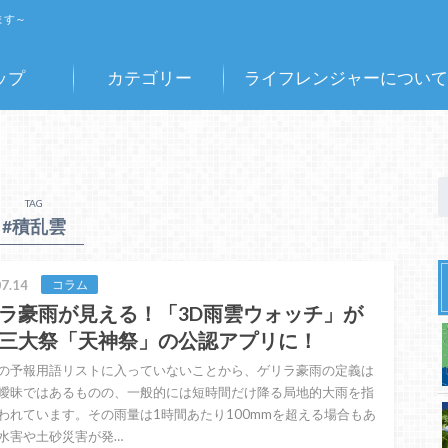
ます～
ップ
カテゴリー
ライフレンジャーについて
TAG
#積乱雲
7.14
コラム
ラ豪雨が見える！「3D雨雲ウォッチ」が
三大祭「天神祭」の公認アプリに！
の予報用語リストに入っていないことから、ゲリラ豪雨の定義は
曖昧ではあるものの、一般的には短時間だけ降る局地的大雨を指
われています。その雨量は1時間あたり100mmを超える場合もあ
水害や土砂災害が発…