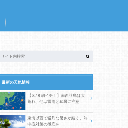
最新の天気情報
【８/８朝イチ！】南西諸島は大
荒れ、他は雷雨と猛暑に注意
東海以西で猛烈な暑さが続く、熱
中症対策の徹底を