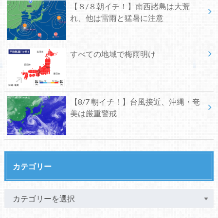
【８/８朝イチ！】南西諸島は大荒
れ、他は雷雨と猛暑に注意
すべての地域で梅雨明け
【8/7 朝イチ！】台風接近、沖縄・奄
美は厳重警戒
カテゴリー