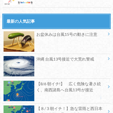
最新の人気記事
お盆休みは台風15号の動きに注意
沖縄 台風13号接近で大荒れ警戒
【8/6 朝イチ!】 広く危険な暑さ続
く、南西諸島へ台風13号が接近
【８/３朝イチ！】急な雷雨と西日本