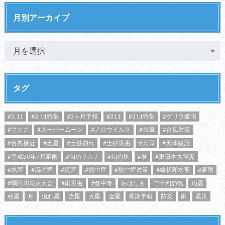
月別アーカイブ
タグ
#3.11
#3.11特集
#3ヶ月予報
#311
#311特集
#ゲリラ豪雨
#サカナ
#スーパームーン
#ノロウイルス
#台風
#台風対策
#台風接近
#土星
#土砂崩れ
#土砂災害
#大雨
#天体観測
#平成30年7月豪雨
#旬のサカナ
#旬の魚
#暦
#東日本大震災
#水害
#流星群
#災害
#熱中症
#熱中症対策
#線状降水帯
#豪雨
#隅田川花火大会
#雨災害
#食中毒
おはしも
二十四節気
地震
惑星
月
流れ星
流星
火星
金星
長期予報
防災
雨
震災