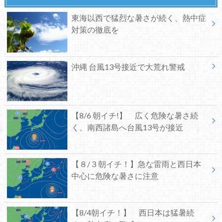
東海以西で猛烈な暑さが続く、熱中症
対策の徹底を
沖縄 台風13号接近で大荒れ警戒
【8/6 朝イチ!】 広く危険な暑さ続
く、南西諸島へ台風13号が接近
【８/３朝イチ！】急な雷雨と西日本
中心に危険な暑さに注意
【8/4朝イチ！】 西日本は猛暑続