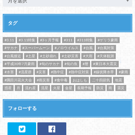
タグ
#3.11
#3.11特集
#3ヶ月予報
#311
#311特集
#ゲリラ豪雨
#サカナ
#スーパームーン
#ノロウイルス
#台風
#台風対策
#台風接近
#土星
#土砂崩れ
#土砂災害
#大雨
#天体観測
#平成30年7月豪雨
#旬のサカナ
#旬の魚
#暦
#東日本大震災
#水害
#流星群
#災害
#熱中症
#熱中症対策
#線状降水帯
#豪雨
#隅田川花火大会
#雨災害
#食中毒
おはしも
二十四節気
地震
惑星
月
流れ星
流星
火星
金星
長期予報
防災
雨
震災
フォローする