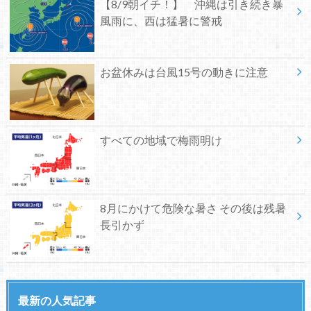
【8/9朝イチ！】 沖縄は引き続き暴
風雨に、西は猛暑に警戒
お盆休みは台風15号の動きに注意
すべての地域で梅雨明け
8月にかけて危険な暑さ その後は残暑
長引かず
最新の人気記事