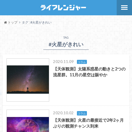
トップ
タグ : #火星がきれい
TAG
#火星がきれい
2020.11.09
コラム
【天体観測】太陽系惑星の動きと2つの
流星群。11月の星空は賑やか
2020.10.02
コラム
【天体観測】火星の最接近で2年2ヶ月
ぶりの観測チャンス到来