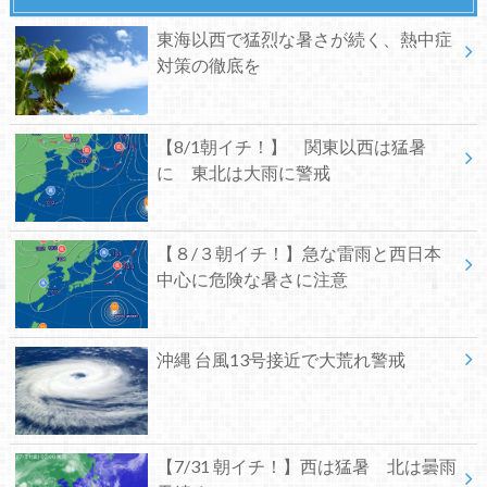
東海以西で猛烈な暑さが続く、熱中症
対策の徹底を
【8/1朝イチ！】 関東以西は猛暑
に 東北は大雨に警戒
【８/３朝イチ！】急な雷雨と西日本
中心に危険な暑さに注意
沖縄 台風13号接近で大荒れ警戒
【7/31 朝イチ！】西は猛暑 北は曇雨