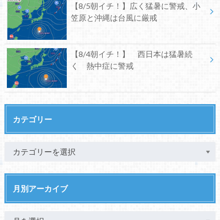
【8/5朝イチ！】広く猛暑に警戒、小
笠原と沖縄は台風に厳戒
【8/4朝イチ！】 西日本は猛暑続
く 熱中症に警戒
カテゴリー
月別アーカイブ