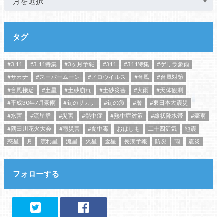
タグ
#3.11
#3.11特集
#3ヶ月予報
#311
#311特集
#ゲリラ豪雨
#サカナ
#スーパームーン
#ノロウイルス
#台風
#台風対策
#台風接近
#土星
#土砂崩れ
#土砂災害
#大雨
#天体観測
#平成30年7月豪雨
#旬のサカナ
#旬の魚
#暦
#東日本大震災
#水害
#流星群
#災害
#熱中症
#熱中症対策
#線状降水帯
#豪雨
#隅田川花火大会
#雨災害
#食中毒
おはしも
二十四節気
地震
惑星
月
流れ星
流星
火星
金星
長期予報
防災
雨
震災
フォローする