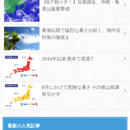
【8/7 朝イチ！】台風接近、沖縄・奄
美は厳重警戒
東海以西で猛烈な暑さが続く、熱中症
対策の徹底を
2016年以来 熊本で震度7
8月にかけて危険な暑さ その後は残暑
長引かず
最新の人気記事