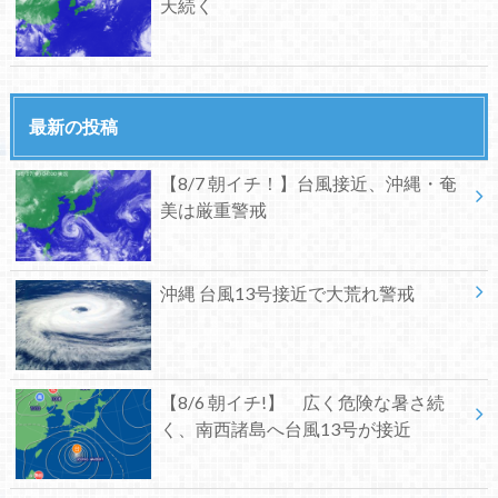
天続く
最新の投稿
【8/7 朝イチ！】台風接近、沖縄・奄
美は厳重警戒
沖縄 台風13号接近で大荒れ警戒
【8/6 朝イチ!】 広く危険な暑さ続
く、南西諸島へ台風13号が接近