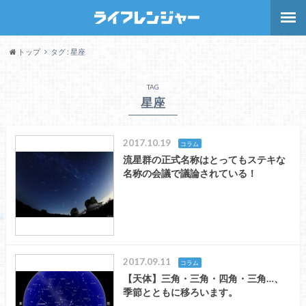
トップ
タグ : 星座
TAG
星座
2017.10.19
コラム
流星群の正式名称はとってもステキな
名称の会議で議論されている！
2017.09.11
コラム
【天体】三角・三角・四角・三角…、
季節とともに移ろいます。