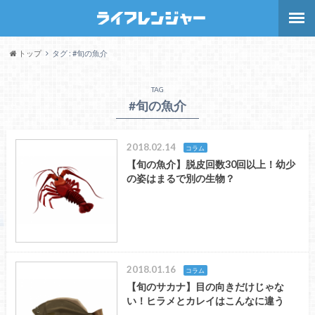
トップ
タグ : #旬の魚介
TAG
#旬の魚介
2018.02.14
コラム
【旬の魚介】脱皮回数30回以上！幼少
の姿はまるで別の生物？
2018.01.16
コラム
【旬のサカナ】目の向きだけじゃな
い！ヒラメとカレイはこんなに違う