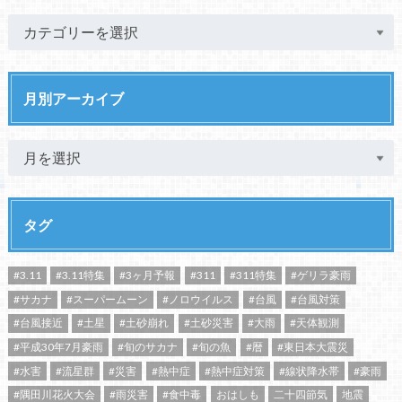
月別アーカイブ
タグ
#3.11
#3.11特集
#3ヶ月予報
#311
#311特集
#ゲリラ豪雨
#サカナ
#スーパームーン
#ノロウイルス
#台風
#台風対策
#台風接近
#土星
#土砂崩れ
#土砂災害
#大雨
#天体観測
#平成30年7月豪雨
#旬のサカナ
#旬の魚
#暦
#東日本大震災
#水害
#流星群
#災害
#熱中症
#熱中症対策
#線状降水帯
#豪雨
#隅田川花火大会
#雨災害
#食中毒
おはしも
二十四節気
地震