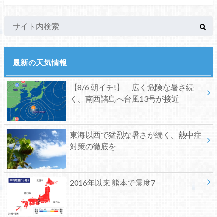
最新の天気情報
【8/6 朝イチ!】 広く危険な暑さ続
く、南西諸島へ台風13号が接近
東海以西で猛烈な暑さが続く、熱中症
対策の徹底を
2016年以来 熊本で震度7