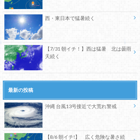
西・東日本で猛暑続く
【7/31 朝イチ！】西は猛暑 北は曇雨
天続く
最新の投稿
沖縄 台風13号接近で大荒れ警戒
【8/6 朝イチ!】 広く危険な暑さ続