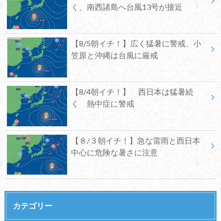
く、南西諸島へ台風13号が接近
【8/5朝イチ！】広く猛暑に警戒、小
笠原と沖縄は台風に厳戒
【8/4朝イチ！】 西日本は猛暑続
く 熱中症に警戒
【８/３朝イチ！】急な雷雨と西日本
中心に危険な暑さに注意
カテゴリー