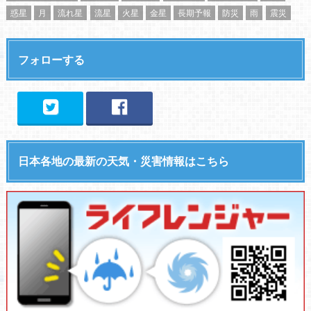
惑星
月
流れ星
流星
火星
金星
長期予報
防災
雨
震災
フォローする
日本各地の最新の天気・災害情報はこちら