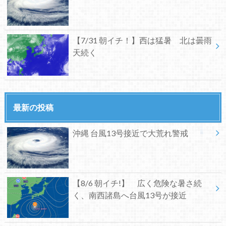
【7/31 朝イチ！】西は猛暑 北は曇雨
天続く
最新の投稿
沖縄 台風13号接近で大荒れ警戒
【8/6 朝イチ!】 広く危険な暑さ続
く、南西諸島へ台風13号が接近