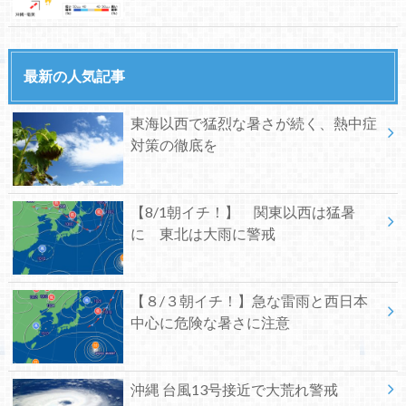
最新の人気記事
東海以西で猛烈な暑さが続く、熱中症
対策の徹底を
【8/1朝イチ！】 関東以西は猛暑
に 東北は大雨に警戒
【８/３朝イチ！】急な雷雨と西日本
中心に危険な暑さに注意
沖縄 台風13号接近で大荒れ警戒