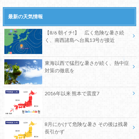
最新の天気情報
【8/6 朝イチ!】 広く危険な暑さ続
く、南西諸島へ台風13号が接近
東海以西で猛烈な暑さが続く、熱中症
対策の徹底を
2016年以来 熊本で震度7
8月にかけて危険な暑さ その後は残暑
長引かず