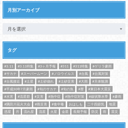
月別アーカイブ
タグ
#3.11
#3.11特集
#3ヶ月予報
#311
#311特集
#ゲリラ豪雨
#サカナ
#スーパームーン
#ノロウイルス
#台風
#台風対策
#台風接近
#土星
#土砂崩れ
#土砂災害
#大雨
#天体観測
#平成30年7月豪雨
#旬のサカナ
#旬の魚
#暦
#東日本大震災
#水害
#流星群
#災害
#熱中症
#熱中症対策
#線状降水帯
#豪雨
#隅田川花火大会
#雨災害
#食中毒
おはしも
二十四節気
地震
惑星
月
流れ星
流星
火星
金星
長期予報
防災
雨
震災