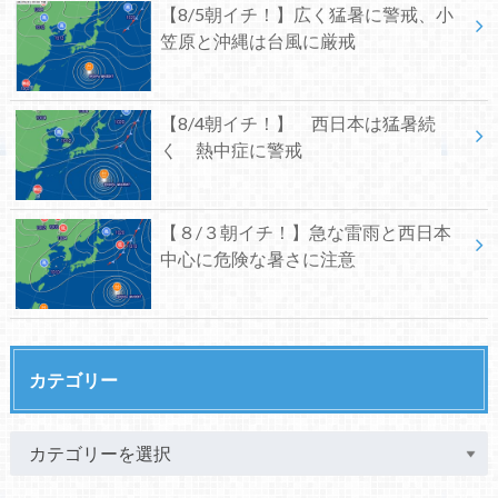
【8/5朝イチ！】広く猛暑に警戒、小
笠原と沖縄は台風に厳戒
【8/4朝イチ！】 西日本は猛暑続
く 熱中症に警戒
【８/３朝イチ！】急な雷雨と西日本
中心に危険な暑さに注意
カテゴリー