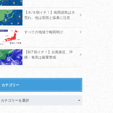
【８/８朝イチ！】南西諸島は大
荒れ、他は雷雨と猛暑に注意
すべての地域で梅雨明け
【8/7 朝イチ！】台風接近、沖
縄・奄美は厳重警戒
カテゴリー