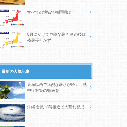
すべての地域で梅雨明け
8月にかけて危険な暑さ その後は
残暑長引かず
最新の人気記事
東海以西で猛烈な暑さが続く、熱
中症対策の徹底を
沖縄 台風13号接近で大荒れ警戒