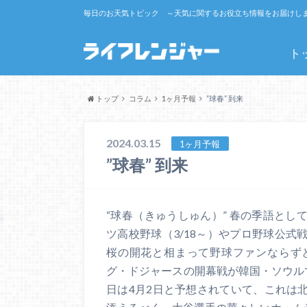
毎日のお天気トピック ～天気に関するお役立ち情報をお届けし
ト
トップ
コラム
1ヶ月予報
”球春” 到来
2024.03.15
1ヶ月予報
”球春” 到来
“球春（きゅうしゅん）” 春の季語と
ツ高校野球（3/18～）やプロ野球公式
桜の開花と相まって野球ファンならず
グ・ドジャースの開幕戦が韓国・ソウル
日は4月2日と予想されていて、これは