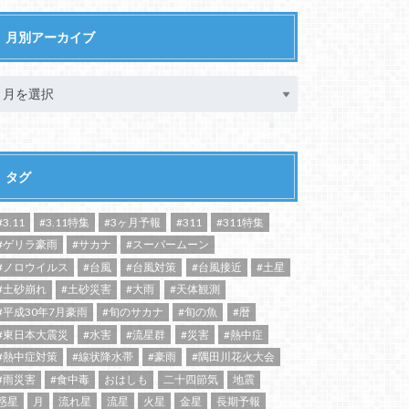
月別アーカイブ
タグ
#3.11
#3.11特集
#3ヶ月予報
#311
#311特集
#ゲリラ豪雨
#サカナ
#スーパームーン
#ノロウイルス
#台風
#台風対策
#台風接近
#土星
#土砂崩れ
#土砂災害
#大雨
#天体観測
#平成30年7月豪雨
#旬のサカナ
#旬の魚
#暦
#東日本大震災
#水害
#流星群
#災害
#熱中症
#熱中症対策
#線状降水帯
#豪雨
#隅田川花火大会
#雨災害
#食中毒
おはしも
二十四節気
地震
惑星
月
流れ星
流星
火星
金星
長期予報