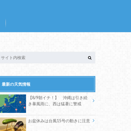
最新の天気情報
【8/9朝イチ！】 沖縄は引き続
き暴風雨に、西は猛暑に警戒
お盆休みは台風15号の動きに注意