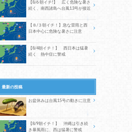
【8/6 朝イチ!】 広く危険な暑さ
続く、南西諸島へ台風13号が接近
【８/３朝イチ！】急な雷雨と西
日本中心に危険な暑さに注意
【8/4朝イチ！】 西日本は猛暑
続く 熱中症に警戒
最新の投稿
お盆休みは台風15号の動きに注意
【8/9朝イチ！】 沖縄は引き続
き暴風雨に、西は猛暑に警戒