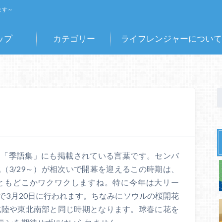
ます～
ップ
カテゴリー
ライフレンジャーについて
して「季語集」にも掲載されている言葉です。センバ
戦（3/29～）が相次いで開幕を迎えるこの時期は、
ともどこかワクワクしますね。特に今年は大リー
で3月20日に行われます。ちなみにソウルの桜開花
北陸や東北南部と同じ時期となります。球春に花を