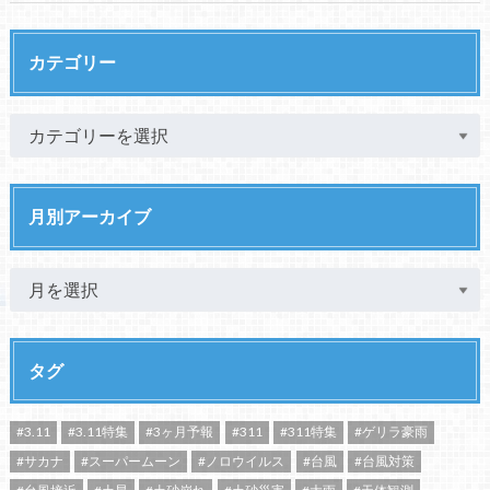
カテゴリー
月別アーカイブ
タグ
#3.11
#3.11特集
#3ヶ月予報
#311
#311特集
#ゲリラ豪雨
#サカナ
#スーパームーン
#ノロウイルス
#台風
#台風対策