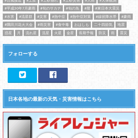
#台風接近
#土星
#土砂崩れ
#土砂災害
#大雨
#天体観測
#平成30年7月豪雨
#旬のサカナ
#旬の魚
#暦
#東日本大震災
#水害
#流星群
#災害
#熱中症
#熱中症対策
#線状降水帯
#豪雨
#隅田川花火大会
#雨災害
#食中毒
おはしも
二十四節気
地震
惑星
月
流れ星
流星
火星
金星
長期予報
防災
雨
震災
フォローする
日本各地の最新の天気・災害情報はこちら