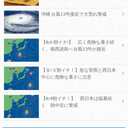
沖縄 台風13号接近で大荒れ警戒
【8/6 朝イチ!】 広く危険な暑さ続
く、南西諸島へ台風13号が接近
【８/３朝イチ！】急な雷雨と西日本
中心に危険な暑さに注意
【8/4朝イチ！】 西日本は猛暑続
く 熱中症に警戒