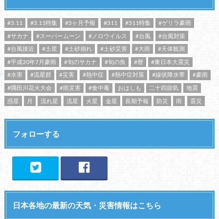
#3.11
#3.11特集
#3ヶ月予報
#311
#311特集
#ゲリラ豪雨
#サカナ
#スーパームーン
#ノロウイルス
#台風
#台風対策
#台風接近
#土星
#土砂崩れ
#土砂災害
#大雨
#天体観測
#平成30年7月豪雨
#旬のサカナ
#旬の魚
#暦
#東日本大震災
#水害
#流星群
#災害
#熱中症
#熱中症対策
#線状降水帯
#豪雨
#隅田川花火大会
#雨災害
#食中毒
おはしも
二十四節気
地震
惑星
月
流れ星
流星
火星
金星
長期予報
防災
雨
震災
フォローする
日本各地の最新の天気・災害情報はこちら