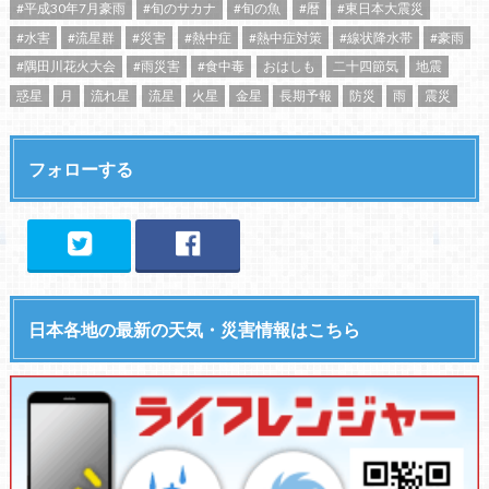
#平成30年7月豪雨
#旬のサカナ
#旬の魚
#暦
#東日本大震災
#水害
#流星群
#災害
#熱中症
#熱中症対策
#線状降水帯
#豪雨
#隅田川花火大会
#雨災害
#食中毒
おはしも
二十四節気
地震
惑星
月
流れ星
流星
火星
金星
長期予報
防災
雨
震災
フォローする
日本各地の最新の天気・災害情報はこちら