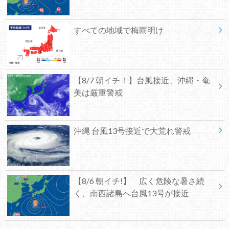
すべての地域で梅雨明け
【8/7 朝イチ！】台風接近、沖縄・奄
美は厳重警戒
沖縄 台風13号接近で大荒れ警戒
【8/6 朝イチ!】 広く危険な暑さ続
く、南西諸島へ台風13号が接近