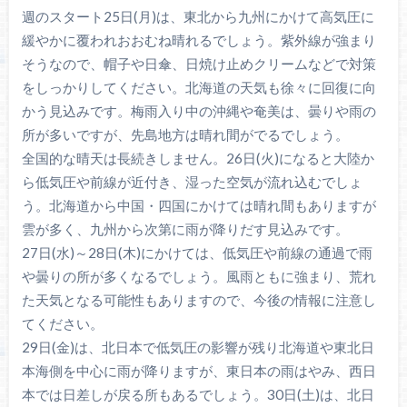
週のスタート25日(月)は、東北から九州にかけて高気圧に
緩やかに覆われおおむね晴れるでしょう。紫外線が強まり
そうなので、帽子や日傘、日焼け止めクリームなどで対策
をしっかりしてください。北海道の天気も徐々に回復に向
かう見込みです。梅雨入り中の沖縄や奄美は、曇りや雨の
所が多いですが、先島地方は晴れ間がでるでしょう。
全国的な晴天は長続きしません。26日(火)になると大陸か
ら低気圧や前線が近付き、湿った空気が流れ込むでしょ
う。北海道から中国・四国にかけては晴れ間もありますが
雲が多く、九州から次第に雨が降りだす見込みです。
27日(水)～28日(木)にかけては、低気圧や前線の通過で雨
や曇りの所が多くなるでしょう。風雨ともに強まり、荒れ
た天気となる可能性もありますので、今後の情報に注意し
てください。
29日(金)は、北日本で低気圧の影響が残り北海道や東北日
本海側を中心に雨が降りますが、東日本の雨はやみ、西日
本では日差しが戻る所もあるでしょう。30日(土)は、北日