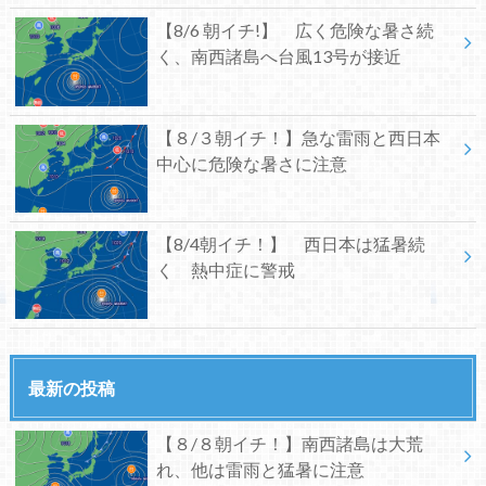
【8/6 朝イチ!】 広く危険な暑さ続
く、南西諸島へ台風13号が接近
【８/３朝イチ！】急な雷雨と西日本
中心に危険な暑さに注意
【8/4朝イチ！】 西日本は猛暑続
く 熱中症に警戒
最新の投稿
【８/８朝イチ！】南西諸島は大荒
れ、他は雷雨と猛暑に注意