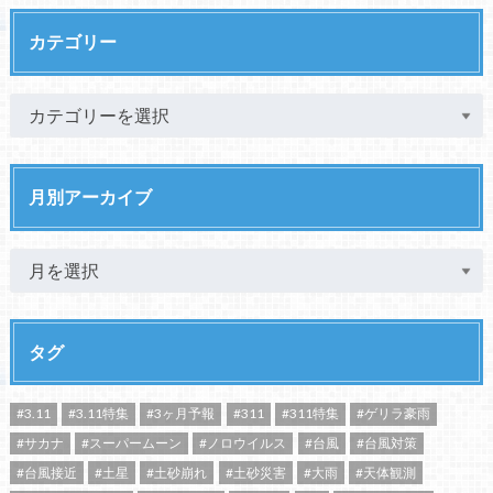
カテゴリー
月別アーカイブ
タグ
#3.11
#3.11特集
#3ヶ月予報
#311
#311特集
#ゲリラ豪雨
#サカナ
#スーパームーン
#ノロウイルス
#台風
#台風対策
#台風接近
#土星
#土砂崩れ
#土砂災害
#大雨
#天体観測