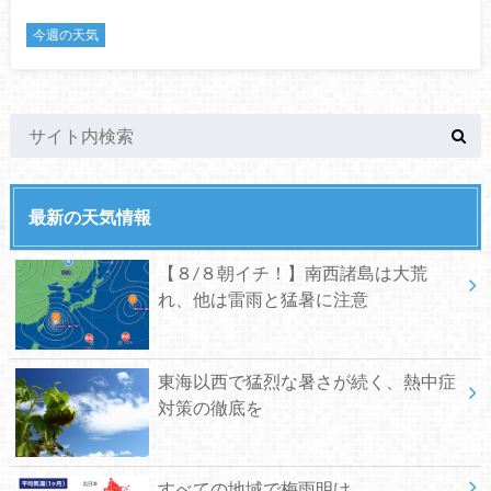
今週の天気
最新の天気情報
【８/８朝イチ！】南西諸島は大荒
れ、他は雷雨と猛暑に注意
東海以西で猛烈な暑さが続く、熱中症
対策の徹底を
すべての地域で梅雨明け