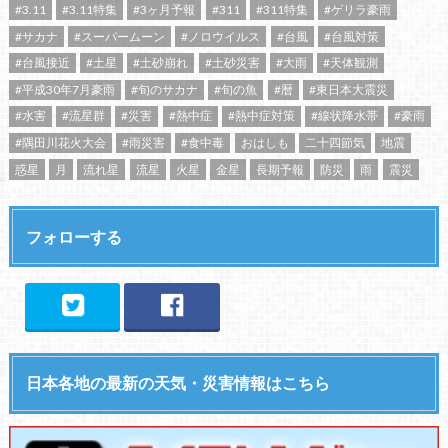
#3.11
#3.11特集
#3ヶ月予報
#311
#311特集
#ゲリラ豪雨
#サカナ
#スーパームーン
#ノロウイルス
#台風
#台風対策
#台風接近
#土星
#土砂崩れ
#土砂災害
#大雨
#天体観測
#平成30年7月豪雨
#旬のサカナ
#旬の魚
#暦
#東日本大震災
#水害
#流星群
#災害
#熱中症
#熱中症対策
#線状降水帯
#豪雨
#隅田川花火大会
#雨災害
#食中毒
おはしも
二十四節気
地震
惑星
月
流れ星
流星
火星
金星
長期予報
防災
雨
震災
フォローする
日本各地の最新の天気・災害情報はこちら