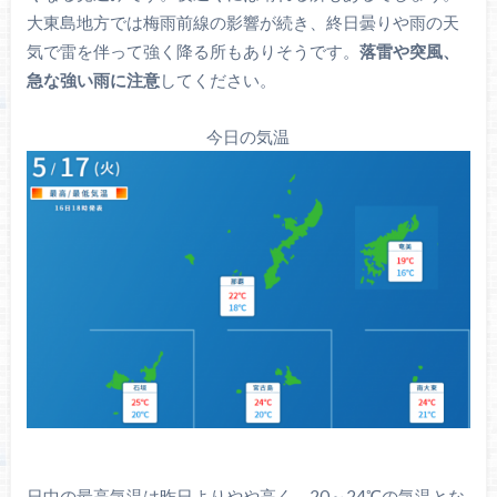
大東島地方では梅雨前線の影響が続き、終日曇りや雨の天
気で雷を伴って強く降る所もありそうです。
落雷や突風、
急な強い雨に注意
してください。
今日の気温
日中の最高気温は昨日よりやや高く、20～24℃の気温とな