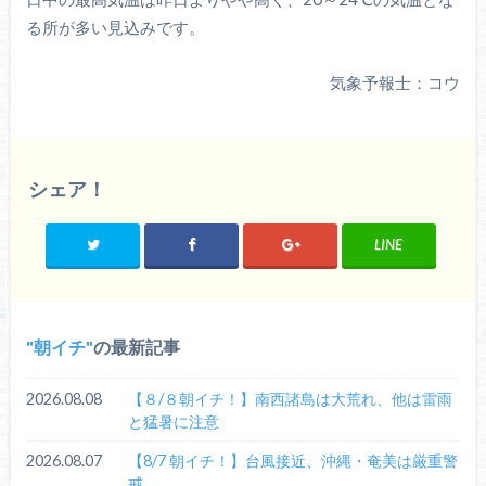
る所が多い見込みです。
気象予報士：コウ
シェア！
LINE
朝イチ
の最新記事
2026.08.08
【８/８朝イチ！】南西諸島は大荒れ、他は雷雨
と猛暑に注意
2026.08.07
【8/7 朝イチ！】台風接近、沖縄・奄美は厳重警
戒