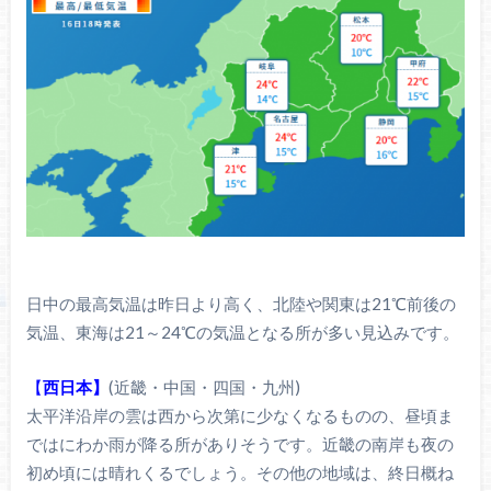
日中の最高気温は昨日より高く、北陸や関東は21℃前後の
気温、東海は21～24℃の気温となる所が多い見込みです。
【
西日本】
(近畿・中国・四国・九州)
太平洋沿岸の雲は西から次第に少なくなるものの、昼頃ま
ではにわか雨が降る所がありそうです。近畿の南岸も夜の
初め頃には晴れくるでしょう。その他の地域は、終日概ね