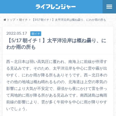
トップ
朝イチ
【5/17 朝イチ！】太平洋沿岸は概ね曇り、にわか雨の所も
2022.05.17
朝イチ
【5/17 朝イチ！】太平洋沿岸は概ね曇り、に
わか雨の所も
西～北日本は弱い高気圧に覆われ、南海上に前線が停滞す
る見込みです。そのため、太平洋沿岸を中心に雲や霧が出
やすく、にわか雨が降る所もありそうです。西～北日本の
その他の地域は概ね晴れるものの、北海道は上空の寒気の
影響により大気が不安定で、昼頃から夜にかけて雷を伴っ
て局地的に雨が降る所がある見込みです。南西諸島は梅雨
前線の影響により、雲が多く午前中を中心に雨が降りやす
いでしょう。