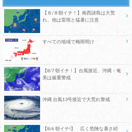
【８/８朝イチ！】南西諸島は大荒
れ、他は雷雨と猛暑に注意
すべての地域で梅雨明け
【8/7 朝イチ！】台風接近、沖縄・奄
美は厳重警戒
沖縄 台風13号接近で大荒れ警戒
【8/6 朝イチ!】 広く危険な暑さ続