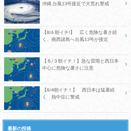
沖縄 台風13号接近で大荒れ警戒
【8/6 朝イチ!】 広く危険な暑さ続
く、南西諸島へ台風13号が接近
【８/３朝イチ！】急な雷雨と西日本
中心に危険な暑さに注意
【8/4朝イチ！】 西日本は猛暑続
く 熱中症に警戒
最新の投稿