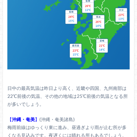
日中の最高気温は昨日より高く、近畿や四国、九州南部は
22℃前後の気温、その他の地域は25℃前後の気温となる所
が多いでしょう。
【
沖縄・奄美
】
(沖縄・奄美諸島)
梅雨前線はゆっくり東に進み、昼過ぎより雨が止む所が多
くなる見込みです。夜遅くには晴れる所もあるでしょう。