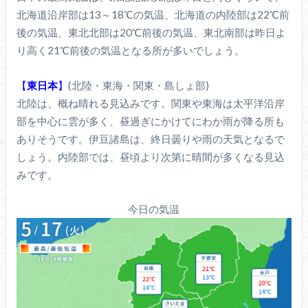
北海道沿岸部は13～18℃の気温、北海道の内陸部は22℃前
後の気温、東北北部は20℃前後の気温、東北南部は昨日よ
り高く21℃前後の気温となる所が多いでしょう。
【
東日本
】
(北陸・東海・関東・島しょ部)
北陸は、概ね晴れる見込みです。関東や東海は太平洋沿岸
部を中心に雲が多く、昼過ぎにかけてにわか雨が降る所も
ありそうです。伊豆諸島は、終日曇りや雨の天気となるで
しょう。内陸部では、昼頃より次第に晴間が多くなる見込
みです。
今日の気温