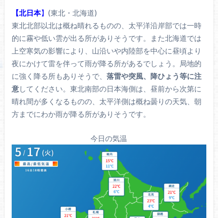
【北日本
】
(東北・北海道)
東北北部以北は概ね晴れるものの、太平洋沿岸部では一時
的に霧や低い雲が出る所がありそうです。また北海道では
上空寒気の影響により、山沿いや内陸部を中心に昼頃より
夜にかけて雷を伴って雨が降る所があるでしょう。局地的
に強く降る所もありそうで、
落雷や突風、降ひょう等に注
意
してください。東北南部の日本海側は、昼前から次第に
晴れ間が多くなるものの、太平洋側は概ね曇りの天気、朝
方までにわか雨が降る所がありそうです。
今日の気温