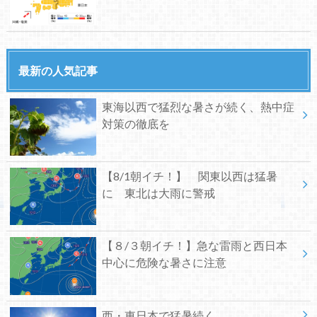
最新の人気記事
東海以西で猛烈な暑さが続く、熱中症
対策の徹底を
【8/1朝イチ！】 関東以西は猛暑
に 東北は大雨に警戒
【８/３朝イチ！】急な雷雨と西日本
中心に危険な暑さに注意
西・東日本で猛暑続く