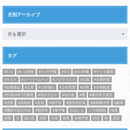
月別アーカイブ
タグ
#3.11
#3.11特集
#3ヶ月予報
#311
#311特集
#ゲリラ豪雨
#サカナ
#スーパームーン
#ノロウイルス
#台風
#台風対策
#台風接近
#土星
#土砂崩れ
#土砂災害
#大雨
#天体観測
#平成30年7月豪雨
#旬のサカナ
#旬の魚
#暦
#東日本大震災
#水害
#流星群
#災害
#熱中症
#熱中症対策
#線状降水帯
#豪雨
#隅田川花火大会
#雨災害
#食中毒
おはしも
二十四節気
地震
惑星
月
流れ星
流星
火星
金星
長期予報
防災
雨
震災