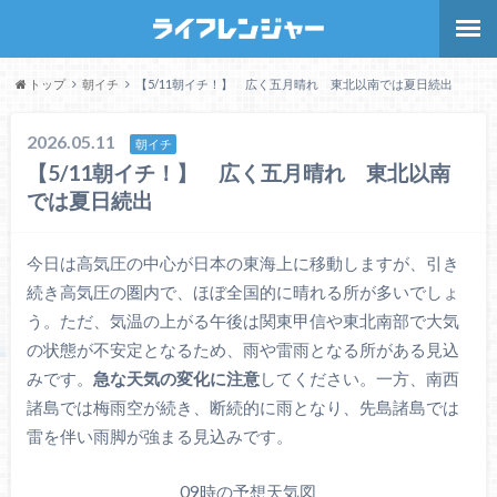
トップ
朝イチ
【5/11朝イチ！】 広く五月晴れ 東北以南では夏日続出
2026.05.11
朝イチ
【5/11朝イチ！】 広く五月晴れ 東北以南
では夏日続出
今日は高気圧の中心が日本の東海上に移動しますが、引き
続き高気圧の圏内で、ほぼ全国的に晴れる所が多いでしょ
う。ただ、気温の上がる午後は関東甲信や東北南部で大気
の状態が不安定となるため、雨や雷雨となる所がある見込
みです。
急な天気の変化に注意
してください。一方、南西
諸島では梅雨空が続き、断続的に雨となり、先島諸島では
雷を伴い雨脚が強まる見込みです。
09時の予想天気図