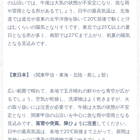
の山沿いでは、午後は大気の状態が不安定になり、急な雨
や雷雨となる所があるでしょう。日中の最高気温は、北海
道では道北や道東の太平洋側を除いて20℃前後で動くと汗
ばむくらいの陽気となりそうです。東北では25℃以上の夏
日となる所が多く、南部では27℃まで上がり、初夏の陽気
となる見込みです。
【東日本】
（関東甲信・東海・北陸・島しょ部）
広い範囲で晴れて、各地で五月晴れの鮮やかな青空が広が
るでしょう。空気が乾燥し、洗濯物はよく乾きますが、火
の取り扱いには注意が必要です。午後は大気の状態が不安
定となり、関東甲信の山沿いを中心に急な雨や雷雨となる
見込みです。
落雷や突風、降ひょうに注意
してください。
日中の最高気温は、各地で25℃前後まで上がって、昼間は
半袖シャツに薄手の羽織物で過ごせるでしょう。