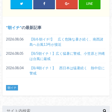
LINE
朝イチ
の最新記事
2026.08.06
【8/6 朝イチ!】 広く危険な暑さ続く、南西諸
島へ台風13号が接近
2026.08.05
【8/5朝イチ！】広く猛暑に警戒、小笠原と沖縄
は台風に厳戒
2026.08.04
【8/4朝イチ！】 西日本は猛暑続く 熱中症に
警戒
朝イチ