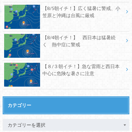
【8/5朝イチ！】広く猛暑に警戒、小
笠原と沖縄は台風に厳戒
【8/4朝イチ！】 西日本は猛暑続
く 熱中症に警戒
【８/３朝イチ！】急な雷雨と西日本
中心に危険な暑さに注意
カテゴリー