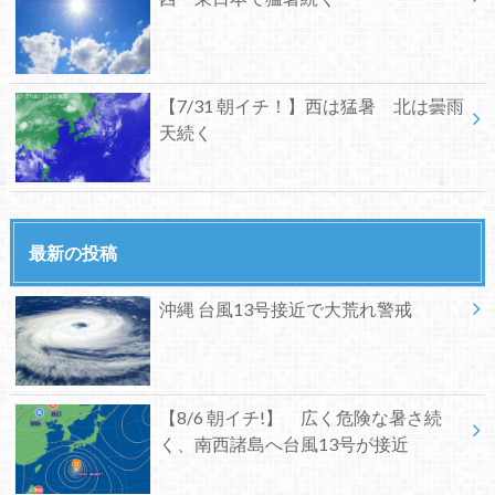
【7/31 朝イチ！】西は猛暑 北は曇雨
天続く
最新の投稿
沖縄 台風13号接近で大荒れ警戒
【8/6 朝イチ!】 広く危険な暑さ続
く、南西諸島へ台風13号が接近