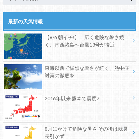
最新の天気情報
【8/6 朝イチ!】 広く危険な暑さ続
く、南西諸島へ台風13号が接近
東海以西で猛烈な暑さが続く、熱中症
対策の徹底を
2016年以来 熊本で震度7
8月にかけて危険な暑さ その後は残暑
長引かず