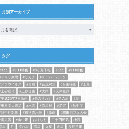
月別アーカイブ
タグ
#3.11
#3.11特集
#3ヶ月予報
#311
#311特集
#ゲリラ豪雨
#サカナ
#スーパームーン
#ノロウイルス
#台風
#台風対策
#台風接近
#土星
#土砂崩れ
#土砂災害
#大雨
#天体観測
#平成30年7月豪雨
#旬のサカナ
#旬の魚
#暦
#東日本大震災
#水害
#流星群
#災害
#熱中症
#熱中症対策
#線状降水帯
#豪雨
#隅田川花火大会
#雨災害
#食中毒
おはしも
二十四節気
地震
惑星
月
流れ星
流星
火星
金星
長期予報