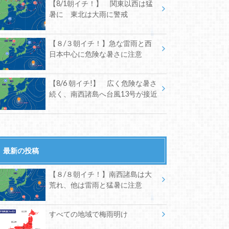
【8/1朝イチ！】 関東以西は猛
暑に 東北は大雨に警戒
【８/３朝イチ！】急な雷雨と西
日本中心に危険な暑さに注意
【8/6 朝イチ!】 広く危険な暑さ
続く、南西諸島へ台風13号が接近
最新の投稿
【８/８朝イチ！】南西諸島は大
荒れ、他は雷雨と猛暑に注意
すべての地域で梅雨明け