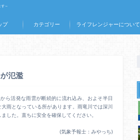
ます～
ップ
カテゴリー
ライフレンジャーについて
川が氾濫
夜から活発な雨雲が断続的に流れ込み、およそ半日
的な大雨となっている所があります。雨竜川では深川
生しました。直ちに安全を確保してください。
(気象予報士：みやっち)