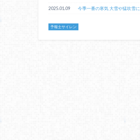
2025.01.09
今季一番の寒気 大雪や猛吹雪
予報士サイレン