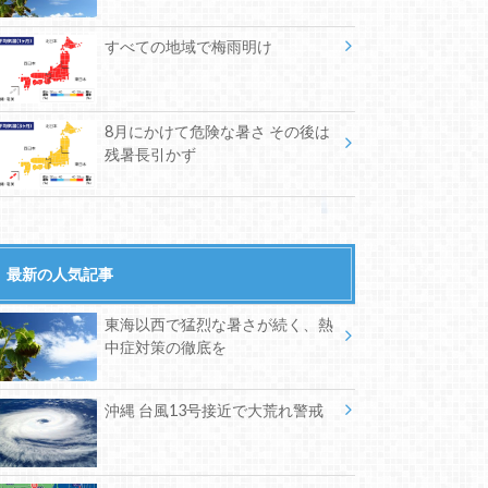
すべての地域で梅雨明け
8月にかけて危険な暑さ その後は
残暑長引かず
最新の人気記事
東海以西で猛烈な暑さが続く、熱
中症対策の徹底を
沖縄 台風13号接近で大荒れ警戒