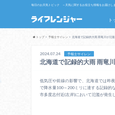
毎日のお天気トピック ～天気に関するお役立ち情報をお届けし
ト
トップ
予報士サイレン
北海道で記録的大雨 雨竜川が氾濫
2024.07.24
予報士サイレン
北海道で記録的大雨 雨竜
低気圧や前線の影響で、北海道では昨
で降水量100～200ミリに達する記録
市多度志付近(左岸)において氾濫が発