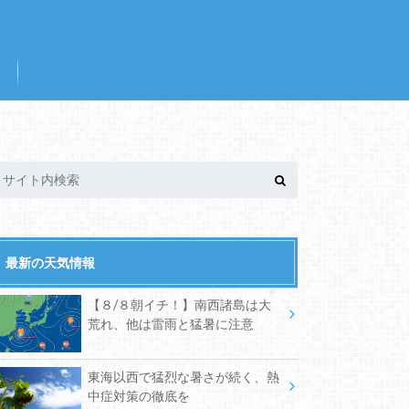
最新の天気情報
【８/８朝イチ！】南西諸島は大
荒れ、他は雷雨と猛暑に注意
東海以西で猛烈な暑さが続く、熱
中症対策の徹底を