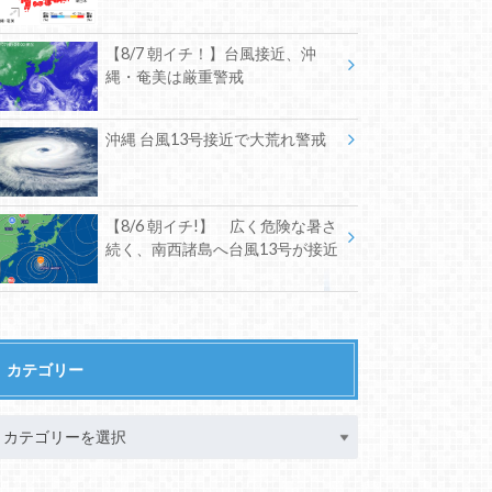
【8/7 朝イチ！】台風接近、沖
縄・奄美は厳重警戒
沖縄 台風13号接近で大荒れ警戒
【8/6 朝イチ!】 広く危険な暑さ
続く、南西諸島へ台風13号が接近
カテゴリー