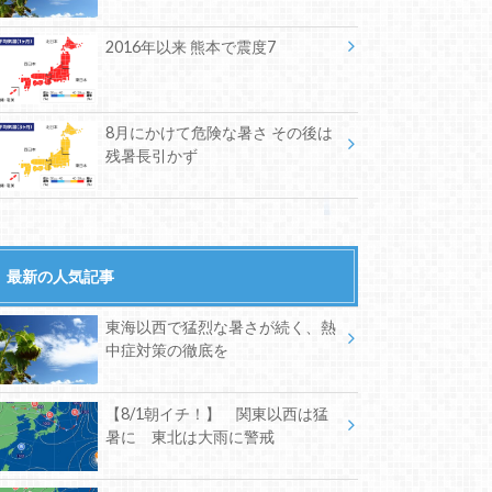
2016年以来 熊本で震度7
8月にかけて危険な暑さ その後は
残暑長引かず
最新の人気記事
東海以西で猛烈な暑さが続く、熱
中症対策の徹底を
【8/1朝イチ！】 関東以西は猛
暑に 東北は大雨に警戒