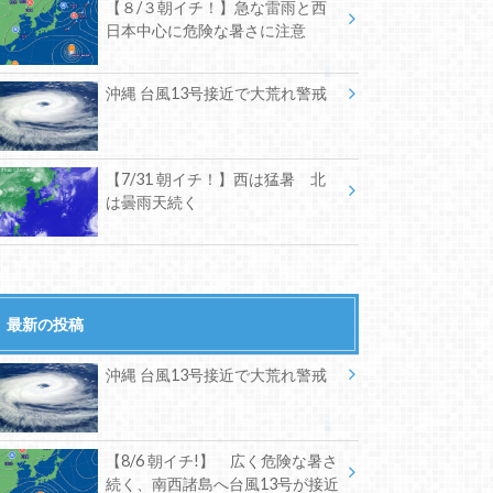
【８/３朝イチ！】急な雷雨と西
日本中心に危険な暑さに注意
沖縄 台風13号接近で大荒れ警戒
【7/31 朝イチ！】西は猛暑 北
は曇雨天続く
最新の投稿
沖縄 台風13号接近で大荒れ警戒
【8/6 朝イチ!】 広く危険な暑さ
続く、南西諸島へ台風13号が接近