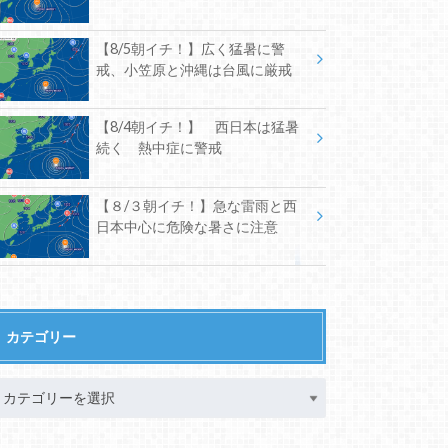
【8/5朝イチ！】広く猛暑に警
戒、小笠原と沖縄は台風に厳戒
【8/4朝イチ！】 西日本は猛暑
続く 熱中症に警戒
【８/３朝イチ！】急な雷雨と西
日本中心に危険な暑さに注意
カテゴリー