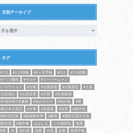
月別アーカイブ
タグ
#3.11
#3.11特集
#3ヶ月予報
#311
#311特集
#ゲリラ豪雨
#サカナ
#スーパームーン
#ノロウイルス
#台風
#台風対策
#台風接近
#土星
#土砂崩れ
#土砂災害
#大雨
#天体観測
#平成30年7月豪雨
#旬のサカナ
#旬の魚
#暦
#東日本大震災
#水害
#流星群
#災害
#熱中症
#熱中症対策
#線状降水帯
#豪雨
#隅田川花火大会
#雨災害
#食中毒
おはしも
二十四節気
地震
惑星
月
流れ星
流星
火星
金星
長期予報