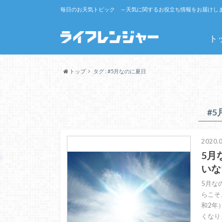
毎日のお天気トピック ～天気に関するお役立ち情報をお届けし
ト
トップ
タグ : #5月なのに夏日
#
2020.0
5月
いな
5月な
らこそ
和2年
くなり