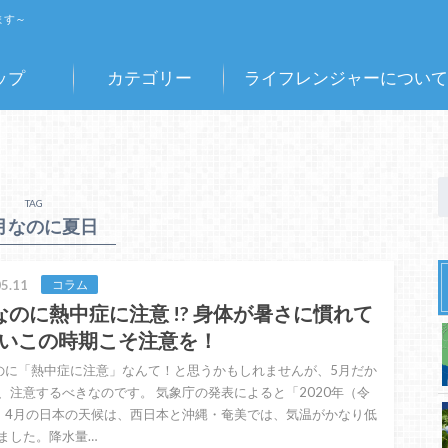
ます～
ップ
カテゴリー
ライフレンジャーについて
TAG
5月なのに夏日
5.11
コラム
なのに熱中症に注意 !? 身体が暑さに慣れて
いこの時期こそ注意を！
のに「熱中症に注意」なんて！と思うかもしれませんが、5月だか
、注意するべきなのです。 気象庁の発表によると「2020年（令
）4月の日本の天候は、西日本と沖縄・奄美では、気温がかなり低
ました。降水量…