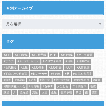
月別アーカイブ
タグ
#3.11
#3.11特集
#3ヶ月予報
#311
#311特集
#ゲリラ豪雨
#サカナ
#スーパームーン
#ノロウイルス
#台風
#台風対策
#台風接近
#土星
#土砂崩れ
#土砂災害
#大雨
#天体観測
#平成30年7月豪雨
#旬のサカナ
#旬の魚
#暦
#東日本大震災
#水害
#流星群
#災害
#熱中症
#熱中症対策
#線状降水帯
#豪雨
#隅田川花火大会
#雨災害
#食中毒
おはしも
二十四節気
地震
惑星
月
流れ星
流星
火星
金星
長期予報
防災
雨
震災