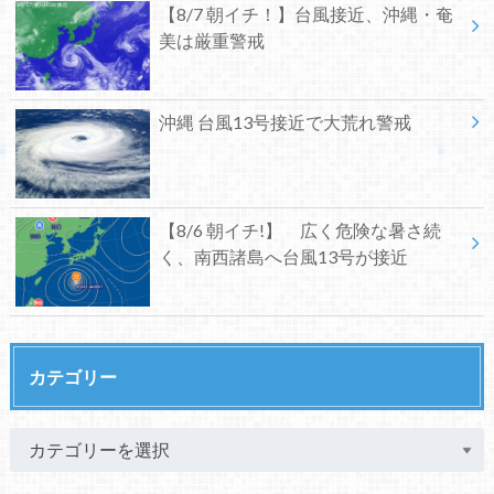
【8/7 朝イチ！】台風接近、沖縄・奄
美は厳重警戒
沖縄 台風13号接近で大荒れ警戒
【8/6 朝イチ!】 広く危険な暑さ続
く、南西諸島へ台風13号が接近
カテゴリー