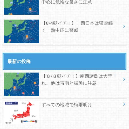
中心に危険な暑さに注意
【8/4朝イチ！】 西日本は猛暑続
く 熱中症に警戒
最新の投稿
【８/８朝イチ！】南西諸島は大荒
れ、他は雷雨と猛暑に注意
すべての地域で梅雨明け