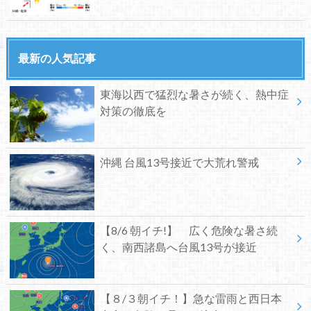
最新の人気記事
東海以西で猛烈な暑さが続く、熱中症
対策の徹底を
沖縄 台風13号接近で大荒れ警戒
【8/6 朝イチ!】 広く危険な暑さ続
く、南西諸島へ台風13号が接近
【８/３朝イチ！】急な雷雨と西日本