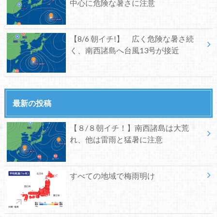
中心に危険な暑さに注意
【8/6 朝イチ!】 広く危険な暑さ続
く、南西諸島へ台風13号が接近
最新の投稿
【８/８朝イチ！】南西諸島は大荒
れ、他は雷雨と猛暑に注意
すべての地域で梅雨明け