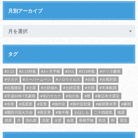
月別アーカイブ
タグ
#3.11
#3.11特集
#3ヶ月予報
#311
#311特集
#ゲリラ豪雨
#サカナ
#スーパームーン
#ノロウイルス
#台風
#台風対策
#台風接近
#土星
#土砂崩れ
#土砂災害
#大雨
#天体観測
#平成30年7月豪雨
#旬のサカナ
#旬の魚
#暦
#東日本大震災
#水害
#流星群
#災害
#熱中症
#熱中症対策
#線状降水帯
#豪雨
#隅田川花火大会
#雨災害
#食中毒
おはしも
二十四節気
地震
惑星
月
流れ星
流星
火星
金星
長期予報
防災
雨
震災