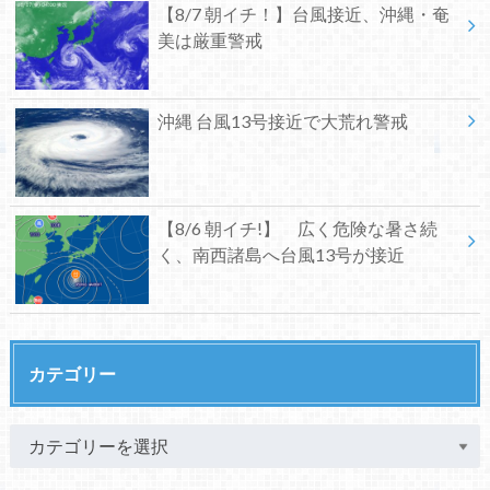
【8/7 朝イチ！】台風接近、沖縄・奄
美は厳重警戒
沖縄 台風13号接近で大荒れ警戒
【8/6 朝イチ!】 広く危険な暑さ続
く、南西諸島へ台風13号が接近
カテゴリー