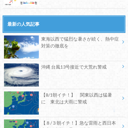
最新の人気記事
東海以西で猛烈な暑さが続く、熱中症
対策の徹底を
沖縄 台風13号接近で大荒れ警戒
【8/1朝イチ！】 関東以西は猛暑
に 東北は大雨に警戒
【８/３朝イチ！】急な雷雨と西日本