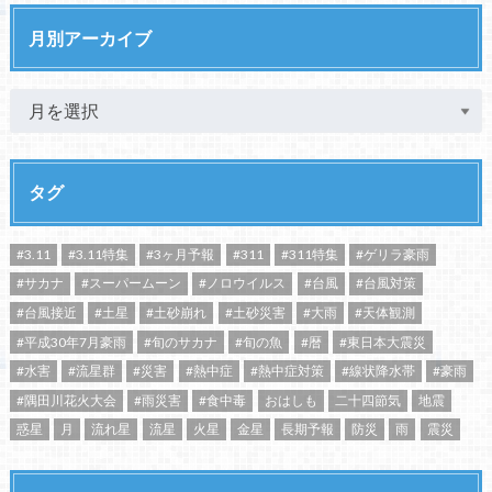
月別アーカイブ
タグ
#3.11
#3.11特集
#3ヶ月予報
#311
#311特集
#ゲリラ豪雨
#サカナ
#スーパームーン
#ノロウイルス
#台風
#台風対策
#台風接近
#土星
#土砂崩れ
#土砂災害
#大雨
#天体観測
#平成30年7月豪雨
#旬のサカナ
#旬の魚
#暦
#東日本大震災
#水害
#流星群
#災害
#熱中症
#熱中症対策
#線状降水帯
#豪雨
#隅田川花火大会
#雨災害
#食中毒
おはしも
二十四節気
地震
惑星
月
流れ星
流星
火星
金星
長期予報
防災
雨
震災