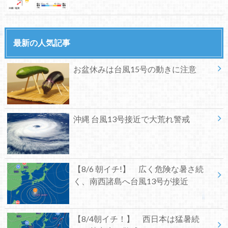
最新の人気記事
お盆休みは台風15号の動きに注意
沖縄 台風13号接近で大荒れ警戒
【8/6 朝イチ!】 広く危険な暑さ続
く、南西諸島へ台風13号が接近
【8/4朝イチ！】 西日本は猛暑続