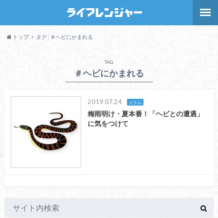
トップ
タグ : ＃ヘビにかまれる
TAG
＃ヘビにかまれる
2019.07.24
コラム
梅雨明け・夏本番！「ヘビとの遭遇」
に気をつけて