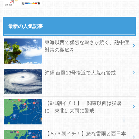
最新の人気記事
東海以西で猛烈な暑さが続く、熱中症
対策の徹底を
沖縄 台風13号接近で大荒れ警戒
【8/1朝イチ！】 関東以西は猛暑
に 東北は大雨に警戒
【８/３朝イチ！】急な雷雨と西日本