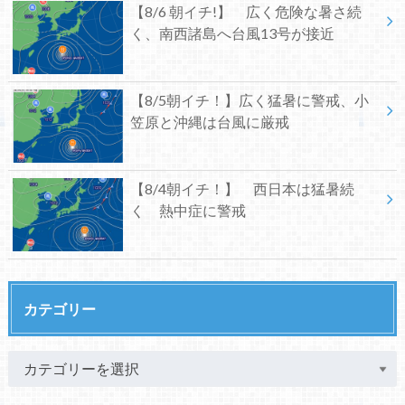
【8/6 朝イチ!】 広く危険な暑さ続
く、南西諸島へ台風13号が接近
【8/5朝イチ！】広く猛暑に警戒、小
笠原と沖縄は台風に厳戒
【8/4朝イチ！】 西日本は猛暑続
く 熱中症に警戒
カテゴリー