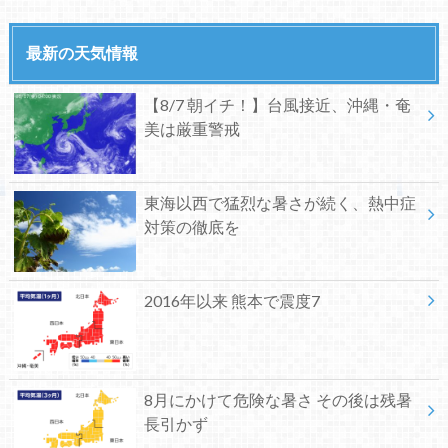
最新の天気情報
【8/7 朝イチ！】台風接近、沖縄・奄
美は厳重警戒
東海以西で猛烈な暑さが続く、熱中症
対策の徹底を
2016年以来 熊本で震度7
8月にかけて危険な暑さ その後は残暑
長引かず