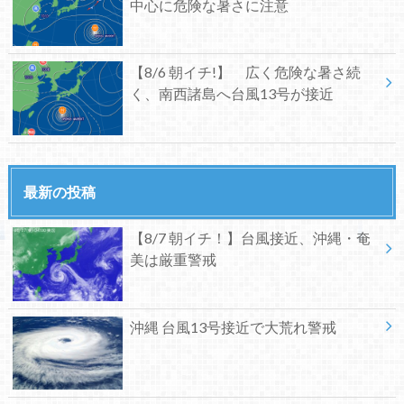
中心に危険な暑さに注意
【8/6 朝イチ!】 広く危険な暑さ続
く、南西諸島へ台風13号が接近
最新の投稿
【8/7 朝イチ！】台風接近、沖縄・奄
美は厳重警戒
沖縄 台風13号接近で大荒れ警戒