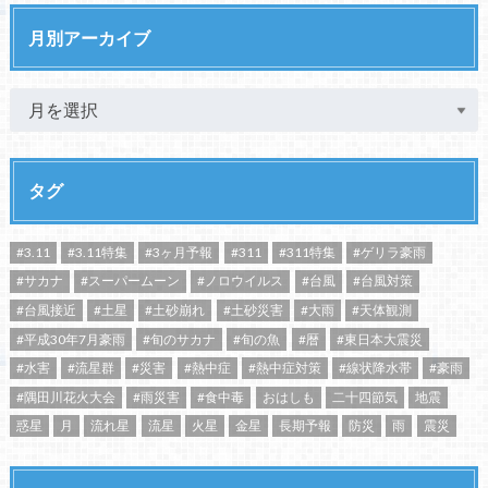
月別アーカイブ
タグ
#3.11
#3.11特集
#3ヶ月予報
#311
#311特集
#ゲリラ豪雨
#サカナ
#スーパームーン
#ノロウイルス
#台風
#台風対策
#台風接近
#土星
#土砂崩れ
#土砂災害
#大雨
#天体観測
#平成30年7月豪雨
#旬のサカナ
#旬の魚
#暦
#東日本大震災
#水害
#流星群
#災害
#熱中症
#熱中症対策
#線状降水帯
#豪雨
#隅田川花火大会
#雨災害
#食中毒
おはしも
二十四節気
地震
惑星
月
流れ星
流星
火星
金星
長期予報
防災
雨
震災