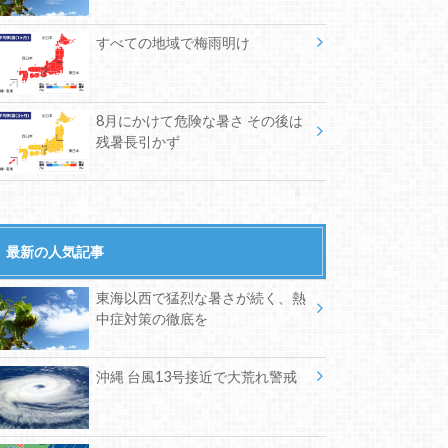
すべての地域で梅雨明け
8月にかけて危険な暑さ その後は
残暑長引かず
最新の人気記事
東海以西で猛烈な暑さが続く、熱
中症対策の徹底を
沖縄 台風13号接近で大荒れ警戒