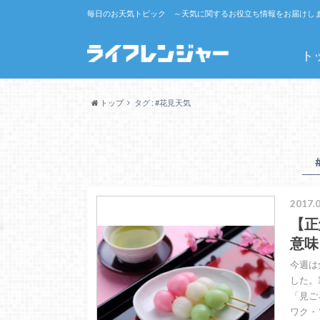
毎日のお天気トピック ～天気に関するお役立ち情報をお届けし
ト
トップ
タグ : #花見天気
2017.0
【正
意味
今週は
した。
「見ご
ワク・