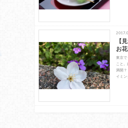
2017.0
【見
お花
東京で
こと。
満開？
イミン