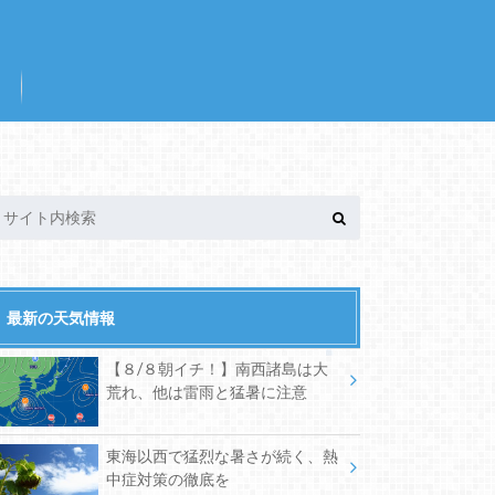
最新の天気情報
【８/８朝イチ！】南西諸島は大
荒れ、他は雷雨と猛暑に注意
東海以西で猛烈な暑さが続く、熱
中症対策の徹底を