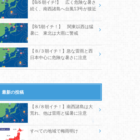
【8/6 朝イチ!】 広く危険な暑さ
続く、南西諸島へ台風13号が接近
【8/1朝イチ！】 関東以西は猛
暑に 東北は大雨に警戒
【８/３朝イチ！】急な雷雨と西
日本中心に危険な暑さに注意
最新の投稿
【８/８朝イチ！】南西諸島は大
荒れ、他は雷雨と猛暑に注意
すべての地域で梅雨明け