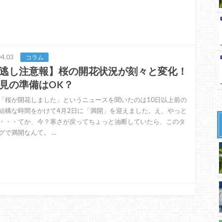
4.03
コラム
逃し注意報】桜の開花状況が刻々と変化！
見の準備はOK？
「桜が開花しました」というニュースを聞いたのは10日以上前の
結構な時間をかけて4月2日に「満開」を迎えました。え、やっと
・・・てか、今？寒さが戻ってちょっと油断していたら、このタ
グで満開なんて。 …