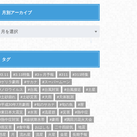
月別アーカイブ
タグ
#3.11
#3.11特集
#3ヶ月予報
#311
#311特集
#ゲリラ豪雨
#サカナ
#スーパームーン
#ノロウイルス
#台風
#台風対策
#台風接近
#土星
#土砂崩れ
#土砂災害
#大雨
#天体観測
#平成30年7月豪雨
#旬のサカナ
#旬の魚
#暦
#東日本大震災
#水害
#流星群
#災害
#熱中症
#熱中症対策
#線状降水帯
#豪雨
#隅田川花火大会
#雨災害
#食中毒
おはしも
二十四節気
地震
惑星
月
流れ星
流星
火星
金星
長期予報