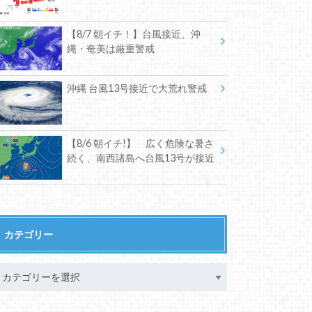
【8/7 朝イチ！】台風接近、沖
縄・奄美は厳重警戒
沖縄 台風13号接近で大荒れ警戒
【8/6 朝イチ!】 広く危険な暑さ
続く、南西諸島へ台風13号が接近
カテゴリー