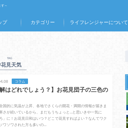
ます～
ップ
カテゴリー
ライフレンジャーについて
TAG
#花見天気
4.08
コラム
解はどれでしょう？】お花見団子の三色の
全国的に気温が上昇、各地でさくらの開花・満開の情報が届きま
寒さが続いているから、まだもうちょっと…と思いきや一気に
ろ」に！お花見日和はいつ？どこで花見すればよい？なんてワク
ソワソワされた方も多いの…