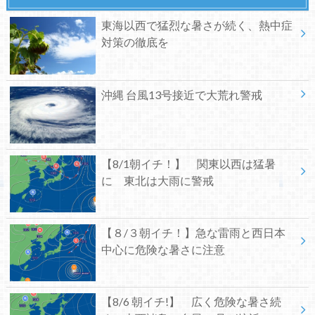
東海以西で猛烈な暑さが続く、熱中症
対策の徹底を
沖縄 台風13号接近で大荒れ警戒
【8/1朝イチ！】 関東以西は猛暑
に 東北は大雨に警戒
【８/３朝イチ！】急な雷雨と西日本
中心に危険な暑さに注意
【8/6 朝イチ!】 広く危険な暑さ続