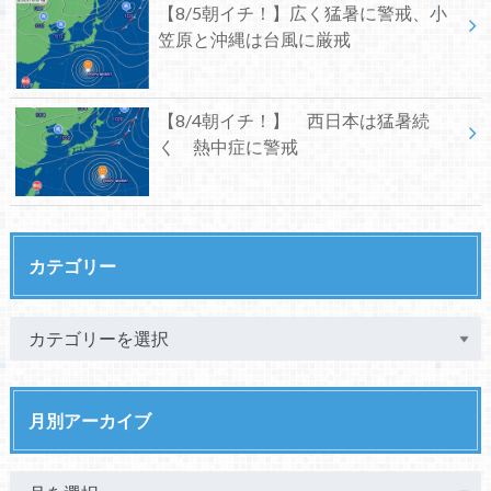
【8/5朝イチ！】広く猛暑に警戒、小
笠原と沖縄は台風に厳戒
【8/4朝イチ！】 西日本は猛暑続
く 熱中症に警戒
カテゴリー
月別アーカイブ