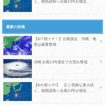
く、南西諸島へ台風13号が接近
最新の投稿
【8/7 朝イチ！】台風接近、沖縄・奄
美は厳重警戒
沖縄 台風13号接近で大荒れ警戒
【8/6 朝イチ!】 広く危険な暑さ続
く、南西諸島へ台風13号が接近