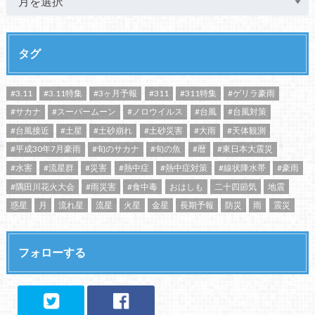
タグ
#3.11
#3.11特集
#3ヶ月予報
#311
#311特集
#ゲリラ豪雨
#サカナ
#スーパームーン
#ノロウイルス
#台風
#台風対策
#台風接近
#土星
#土砂崩れ
#土砂災害
#大雨
#天体観測
#平成30年7月豪雨
#旬のサカナ
#旬の魚
#暦
#東日本大震災
#水害
#流星群
#災害
#熱中症
#熱中症対策
#線状降水帯
#豪雨
#隅田川花火大会
#雨災害
#食中毒
おはしも
二十四節気
地震
惑星
月
流れ星
流星
火星
金星
長期予報
防災
雨
震災
フォローする