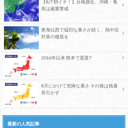
【8/7 朝イチ！】台風接近、沖縄・奄
美は厳重警戒
東海以西で猛烈な暑さが続く、熱中症
対策の徹底を
2016年以来 熊本で震度7
8月にかけて危険な暑さ その後は残暑
長引かず
最新の人気記事