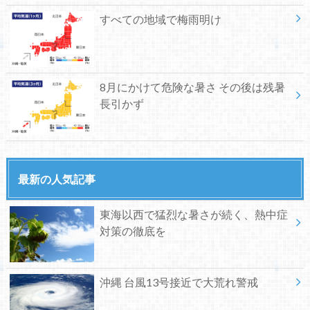
すべての地域で梅雨明け
8月にかけて危険な暑さ その後は残暑
長引かず
最新の人気記事
東海以西で猛烈な暑さが続く、熱中症
対策の徹底を
沖縄 台風13号接近で大荒れ警戒