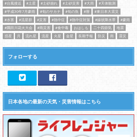
#台風接近
#土星
#土砂崩れ
#土砂災害
#大雨
#天体観測
#平成30年7月豪雨
#旬のサカナ
#旬の魚
#暦
#東日本大震災
#水害
#流星群
#災害
#熱中症
#熱中症対策
#線状降水帯
#豪雨
#隅田川花火大会
#雨災害
#食中毒
おはしも
二十四節気
地震
惑星
月
流れ星
流星
火星
金星
長期予報
防災
雨
震災
フォローする
日本各地の最新の天気・災害情報はこちら