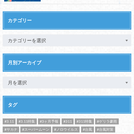
カテゴリー
月別アーカイブ
タグ
#3.11
#3.11特集
#3ヶ月予報
#311
#311特集
#ゲリラ豪雨
#サカナ
#スーパームーン
#ノロウイルス
#台風
#台風対策