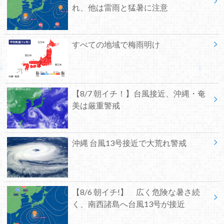
れ、他は雷雨と猛暑に注意
すべての地域で梅雨明け
【8/7 朝イチ！】台風接近、沖縄・奄
美は厳重警戒
沖縄 台風13号接近で大荒れ警戒
【8/6 朝イチ!】 広く危険な暑さ続
く、南西諸島へ台風13号が接近