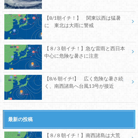
【8/1朝イチ！】 関東以西は猛暑
に 東北は大雨に警戒
【８/３朝イチ！】急な雷雨と西日本
中心に危険な暑さに注意
【8/6 朝イチ!】 広く危険な暑さ続
く、南西諸島へ台風13号が接近
最新の投稿
【８/８朝イチ！】南西諸島は大荒