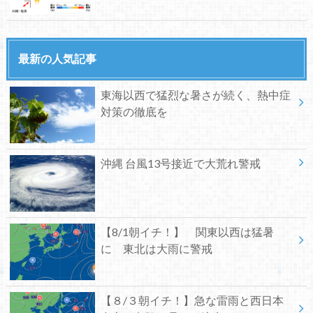
最新の人気記事
東海以西で猛烈な暑さが続く、熱中症
対策の徹底を
沖縄 台風13号接近で大荒れ警戒
【8/1朝イチ！】 関東以西は猛暑
に 東北は大雨に警戒
【８/３朝イチ！】急な雷雨と西日本