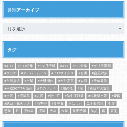
月別アーカイブ
タグ
#3.11
#3.11特集
#3ヶ月予報
#311
#311特集
#ゲリラ豪雨
#サカナ
#スーパームーン
#ノロウイルス
#台風
#台風対策
#台風接近
#土星
#土砂崩れ
#土砂災害
#大雨
#天体観測
#平成30年7月豪雨
#旬のサカナ
#旬の魚
#暦
#東日本大震災
#水害
#流星群
#災害
#熱中症
#熱中症対策
#線状降水帯
#豪雨
#隅田川花火大会
#雨災害
#食中毒
おはしも
二十四節気
地震
惑星
月
流れ星
流星
火星
金星
長期予報
防災
雨
震災