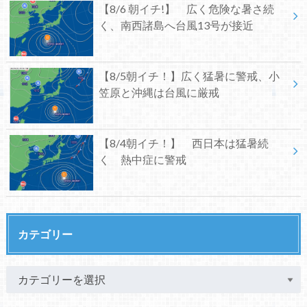
【8/6 朝イチ!】 広く危険な暑さ続
く、南西諸島へ台風13号が接近
【8/5朝イチ！】広く猛暑に警戒、小
笠原と沖縄は台風に厳戒
【8/4朝イチ！】 西日本は猛暑続
く 熱中症に警戒
カテゴリー