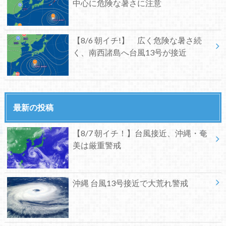
中心に危険な暑さに注意
【8/6 朝イチ!】 広く危険な暑さ続
く、南西諸島へ台風13号が接近
最新の投稿
【8/7 朝イチ！】台風接近、沖縄・奄
美は厳重警戒
沖縄 台風13号接近で大荒れ警戒