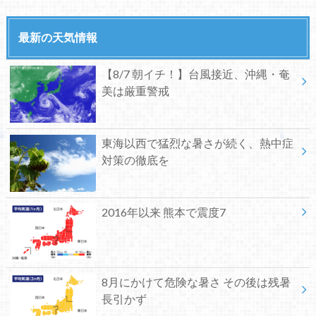
最新の天気情報
【8/7 朝イチ！】台風接近、沖縄・奄
美は厳重警戒
東海以西で猛烈な暑さが続く、熱中症
対策の徹底を
2016年以来 熊本で震度7
8月にかけて危険な暑さ その後は残暑
長引かず