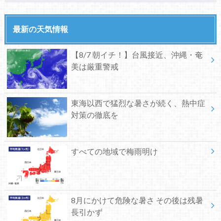
最新の天気情報
【8/7 朝イチ！】台風接近、沖縄・奄
美は厳重警戒
東海以西で猛烈な暑さが続く、熱中症
対策の徹底を
すべての地域で梅雨明け
8月にかけて危険な暑さ その後は残暑
長引かず