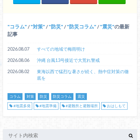
コラム
/
対策
/
防災
/
防災コラム
/
震災
の最新
記事
2026.08.07
すべての地域で梅雨明け
2026.08.06
沖縄 台風13号接近で大荒れ警戒
2026.08.02
東海以西で猛烈な暑さが続く、熱中症対策の徹
底を
コラム
対策
防災
防災コラム
震災
#地震多発
#地震準備
#避難所と避難場所
おはしもて