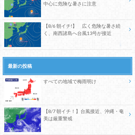
中心に危険な暑さに注意
【8/6 朝イチ!】 広く危険な暑さ続
く、南西諸島へ台風13号が接近
最新の投稿
すべての地域で梅雨明け
【8/7 朝イチ！】台風接近、沖縄・奄
美は厳重警戒