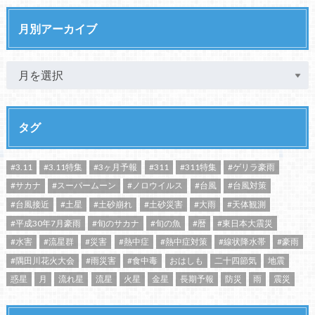
月別アーカイブ
タグ
#3.11
#3.11特集
#3ヶ月予報
#311
#311特集
#ゲリラ豪雨
#サカナ
#スーパームーン
#ノロウイルス
#台風
#台風対策
#台風接近
#土星
#土砂崩れ
#土砂災害
#大雨
#天体観測
#平成30年7月豪雨
#旬のサカナ
#旬の魚
#暦
#東日本大震災
#水害
#流星群
#災害
#熱中症
#熱中症対策
#線状降水帯
#豪雨
#隅田川花火大会
#雨災害
#食中毒
おはしも
二十四節気
地震
惑星
月
流れ星
流星
火星
金星
長期予報
防災
雨
震災