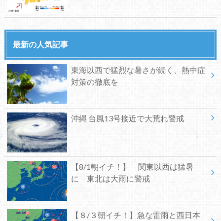
最新の人気記事
東海以西で猛烈な暑さが続く、熱中症
対策の徹底を
沖縄 台風13号接近で大荒れ警戒
【8/1朝イチ！】 関東以西は猛暑
に 東北は大雨に警戒
【８/３朝イチ！】急な雷雨と西日本