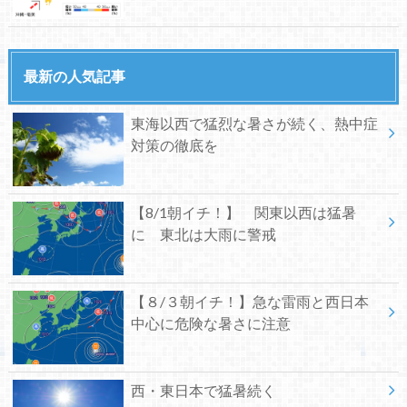
最新の人気記事
東海以西で猛烈な暑さが続く、熱中症
対策の徹底を
【8/1朝イチ！】 関東以西は猛暑
に 東北は大雨に警戒
【８/３朝イチ！】急な雷雨と西日本
中心に危険な暑さに注意
西・東日本で猛暑続く