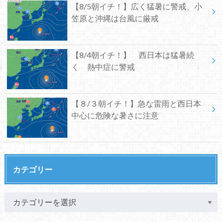
【8/5朝イチ！】広く猛暑に警戒、小
笠原と沖縄は台風に厳戒
【8/4朝イチ！】 西日本は猛暑続
く 熱中症に警戒
【８/３朝イチ！】急な雷雨と西日本
中心に危険な暑さに注意
カテゴリー