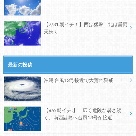
【7/31 朝イチ！】西は猛暑 北は曇雨
天続く
最新の投稿
沖縄 台風13号接近で大荒れ警戒
【8/6 朝イチ!】 広く危険な暑さ続
く、南西諸島へ台風13号が接近