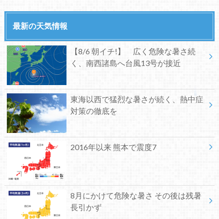
最新の天気情報
【8/6 朝イチ!】 広く危険な暑さ続
く、南西諸島へ台風13号が接近
東海以西で猛烈な暑さが続く、熱中症
対策の徹底を
2016年以来 熊本で震度7
8月にかけて危険な暑さ その後は残暑
長引かず