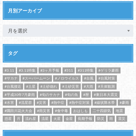
月別アーカイブ
タグ
#3.11
#3.11特集
#3ヶ月予報
#311
#311特集
#ゲリラ豪雨
#サカナ
#スーパームーン
#ノロウイルス
#台風
#台風対策
#台風接近
#土星
#土砂崩れ
#土砂災害
#大雨
#天体観測
#平成30年7月豪雨
#旬のサカナ
#旬の魚
#暦
#東日本大震災
#水害
#流星群
#災害
#熱中症
#熱中症対策
#線状降水帯
#豪雨
#隅田川花火大会
#雨災害
#食中毒
おはしも
二十四節気
地震
惑星
月
流れ星
流星
火星
金星
長期予報
防災
雨
震災