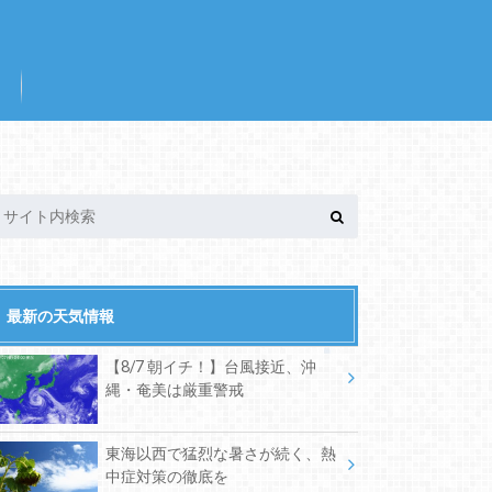
最新の天気情報
【8/7 朝イチ！】台風接近、沖
縄・奄美は厳重警戒
東海以西で猛烈な暑さが続く、熱
中症対策の徹底を