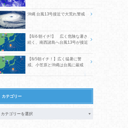
沖縄 台風13号接近で大荒れ警戒
【8/6 朝イチ!】 広く危険な暑さ
続く、南西諸島へ台風13号が接近
【8/5朝イチ！】広く猛暑に警
戒、小笠原と沖縄は台風に厳戒
カテゴリー