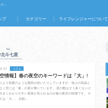
ます～
ップ
カテゴリー
ライフレンジャーについて
TAG
#北斗七星
5.17
コラム
空情報】春の夜空のキーワードは「大」!
うより初夏のような陽気が続いたりしていますが、地上の気温と
なく空には「春」の星が輝いています。 星の数はそう多くないけ
大きくわかりやすい星座が見られるのが春の夜空の特徴です。 キ
ドは「大」。 比較…