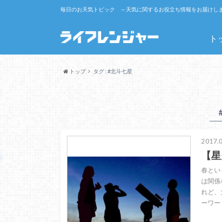
毎日のお天気トピック ～天気に関するお役立ち情報をお届けし
ト
トップ
タグ : #北斗七星
2017.0
【星
春とい
は関係
れど、
ーワー