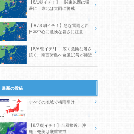
【8/1朝イチ！】 関東以西は猛
暑に 東北は大雨に警戒
【８/３朝イチ！】急な雷雨と西
日本中心に危険な暑さに注意
【8/6 朝イチ!】 広く危険な暑さ
続く、南西諸島へ台風13号が接近
最新の投稿
すべての地域で梅雨明け
【8/7 朝イチ！】台風接近、沖
縄・奄美は厳重警戒