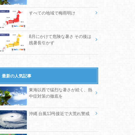
すべての地域で梅雨明け
8月にかけて危険な暑さ その後は
残暑長引かず
最新の人気記事
東海以西で猛烈な暑さが続く、熱
中症対策の徹底を
沖縄 台風13号接近で大荒れ警戒