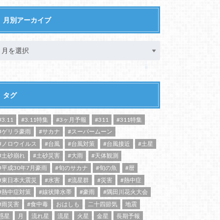
月別アーカイブ
タグ
#3.11
#3.11特集
#3ヶ月予報
#311
#311特集
#ゲリラ豪雨
#サカナ
#スーパームーン
#ノロウイルス
#台風
#台風対策
#台風接近
#土星
#土砂崩れ
#土砂災害
#大雨
#天体観測
#平成30年7月豪雨
#旬のサカナ
#旬の魚
#暦
#東日本大震災
#水害
#流星群
#災害
#熱中症
#熱中症対策
#線状降水帯
#豪雨
#隅田川花火大会
#雨災害
#食中毒
おはしも
二十四節気
地震
惑星
月
流れ星
流星
火星
金星
長期予報