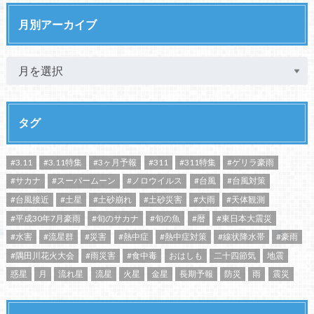
月別アーカイブ
タグ
#3.11
#3.11特集
#3ヶ月予報
#311
#311特集
#ゲリラ豪雨
#サカナ
#スーパームーン
#ノロウイルス
#台風
#台風対策
#台風接近
#土星
#土砂崩れ
#土砂災害
#大雨
#天体観測
#平成30年7月豪雨
#旬のサカナ
#旬の魚
#暦
#東日本大震災
#水害
#流星群
#災害
#熱中症
#熱中症対策
#線状降水帯
#豪雨
#隅田川花火大会
#雨災害
#食中毒
おはしも
二十四節気
地震
惑星
月
流れ星
流星
火星
金星
長期予報
防災
雨
震災