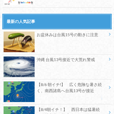
最新の人気記事
お盆休みは台風15号の動きに注意
沖縄 台風13号接近で大荒れ警戒
【8/6 朝イチ!】 広く危険な暑さ続
く、南西諸島へ台風13号が接近
【8/4朝イチ！】 西日本は猛暑続