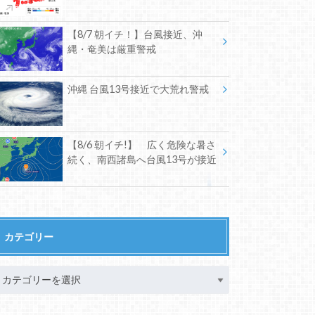
【8/7 朝イチ！】台風接近、沖
縄・奄美は厳重警戒
沖縄 台風13号接近で大荒れ警戒
【8/6 朝イチ!】 広く危険な暑さ
続く、南西諸島へ台風13号が接近
カテゴリー