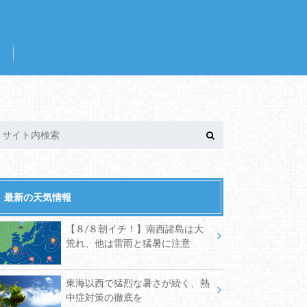
最新の天気情報
【８/８朝イチ！】南西諸島は大
荒れ、他は雷雨と猛暑に注意
東海以西で猛烈な暑さが続く、熱
中症対策の徹底を