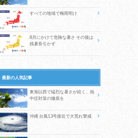
すべての地域で梅雨明け
8月にかけて危険な暑さ その後は
残暑長引かず
最新の人気記事
東海以西で猛烈な暑さが続く、熱
中症対策の徹底を
沖縄 台風13号接近で大荒れ警戒