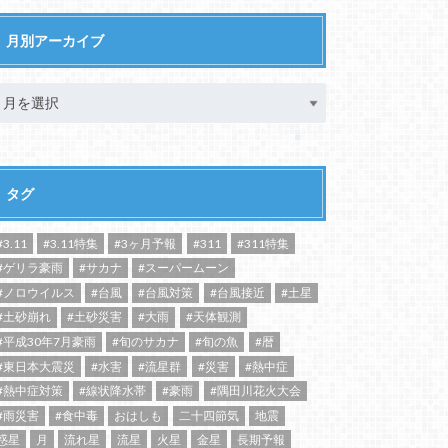
月別アーカイブ
タグ
#3.11
#3.11特集
#3ヶ月予報
#311
#311特集
#ゲリラ豪雨
#サカナ
#スーパームーン
#ノロウイルス
#台風
#台風対策
#台風接近
#土星
#土砂崩れ
#土砂災害
#大雨
#天体観測
#平成30年7月豪雨
#旬のサカナ
#旬の魚
#暦
#東日本大震災
#水害
#流星群
#災害
#熱中症
#熱中症対策
#線状降水帯
#豪雨
#隅田川花火大会
#雨災害
#食中毒
おはしも
二十四節気
地震
惑星
月
流れ星
流星
火星
金星
長期予報