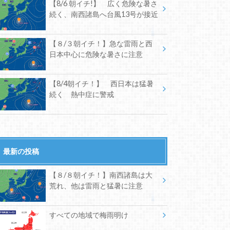
【8/6 朝イチ!】 広く危険な暑さ
続く、南西諸島へ台風13号が接近
【８/３朝イチ！】急な雷雨と西
日本中心に危険な暑さに注意
【8/4朝イチ！】 西日本は猛暑
続く 熱中症に警戒
最新の投稿
【８/８朝イチ！】南西諸島は大
荒れ、他は雷雨と猛暑に注意
すべての地域で梅雨明け