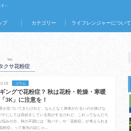
ます～
ップ
カテゴリー
ライフレンジャーについて
TAG
タクサ花粉症
0.18
コラム
ギングで花粉症？ 秋は花粉・乾燥・寒暖
「3K」に注意を！
音が近づいてきたけれど、なんとなく身体がだるいのが抜けな
バテにしては長続きしている気がするけれど、これってなんだろ
お悩みの方、秋の不調には「秋バテ」や「花粉症」が考えられま
花粉症」って春先の話じゃ…