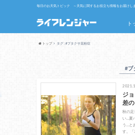
毎日のお天気トピック ～天気に関するお役立ち情報をお届けし
ト
トップ
タグ : #ブタクサ花粉症
#ブ
2021.1
ジョ
差の
秋の足
い…夏
う…と
す。「