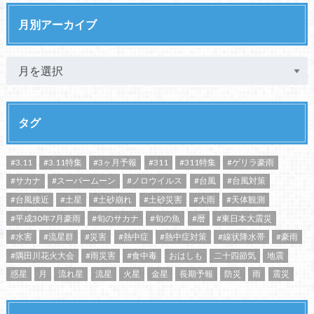
月別アーカイブ
タグ
#3.11
#3.11特集
#3ヶ月予報
#311
#311特集
#ゲリラ豪雨
#サカナ
#スーパームーン
#ノロウイルス
#台風
#台風対策
#台風接近
#土星
#土砂崩れ
#土砂災害
#大雨
#天体観測
#平成30年7月豪雨
#旬のサカナ
#旬の魚
#暦
#東日本大震災
#水害
#流星群
#災害
#熱中症
#熱中症対策
#線状降水帯
#豪雨
#隅田川花火大会
#雨災害
#食中毒
おはしも
二十四節気
地震
惑星
月
流れ星
流星
火星
金星
長期予報
防災
雨
震災