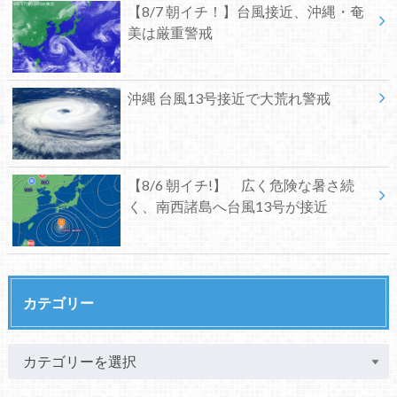
【8/7 朝イチ！】台風接近、沖縄・奄
美は厳重警戒
沖縄 台風13号接近で大荒れ警戒
【8/6 朝イチ!】 広く危険な暑さ続
く、南西諸島へ台風13号が接近
カテゴリー