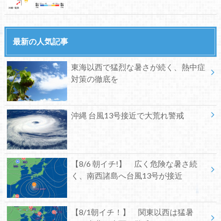
最新の人気記事
東海以西で猛烈な暑さが続く、熱中症
対策の徹底を
沖縄 台風13号接近で大荒れ警戒
【8/6 朝イチ!】 広く危険な暑さ続
く、南西諸島へ台風13号が接近
【8/1朝イチ！】 関東以西は猛暑